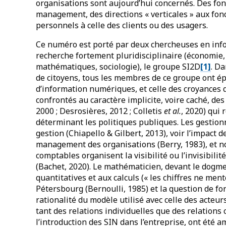
organisations sont aujourd’hui concernés. Des fon
management, des directions « verticales » aux fonc
personnels à celle des clients ou des usagers.
Ce numéro est porté par deux chercheuses en inf
recherche fortement pluridisciplinaire (économie, 
mathématiques, sociologie), le groupe SI2D
[1]
. Da
de citoyens, tous les membres de ce groupe ont é
d’information numériques, et celle des croyances 
confrontés au caractère implicite, voire caché, de
2000 ; Desrosières, 2012 ; Colletis
et al.
, 2020) qui
déterminant les politiques publiques. Les gestionn
gestion (Chiapello & Gilbert, 2013), voir l’impact d
management des organisations (Berry, 1983), et n
comptables organisent la visibilité ou l’invisibilit
(Bachet, 2020). Le mathématicien, devant le dogme
quantitatives et aux calculs (« les chiffres ne men
Pétersbourg (Bernoulli, 1985) et la question de fon
rationalité du modèle utilisé avec celle des acteurs
tant des relations individuelles que des relations c
l’introduction des SIN dans l’entreprise, ont été a