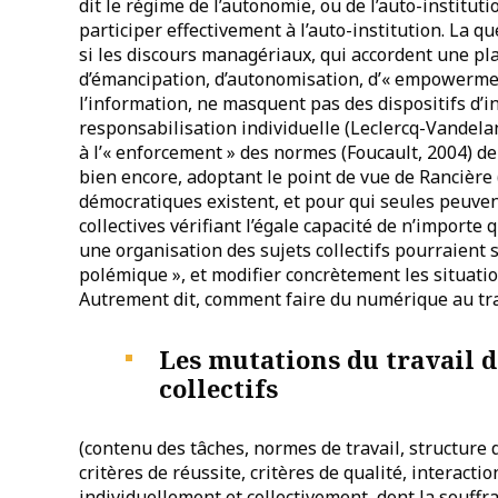
dit le régime de l’autonomie, ou de l’auto-instituti
participer effectivement à l’auto-institution. La q
si les discours managériaux, qui accordent une pl
d’émancipation, d’autonomisation, d’« empowerment
l’information, ne masquent pas des dispositifs d’i
responsabilisation individuelle (Leclercq-Vandelan
à l’« enforcement » des normes (Foucault, 2004) de 
bien encore, adoptant le point de vue de Rancière
démocratiques existent, et pour qui seules peuven
collectives vérifiant l’égale capacité de n’importe
une organisation des sujets collectifs pourraient
polémique », et modifier concrètement les situatio
Autrement dit, comment faire du numérique au tr
Les mutations du travail d
collectifs
(contenu des tâches, normes de travail, structure 
critères de réussite, critères de qualité, interacti
individuellement et collectivement, dont la souffran