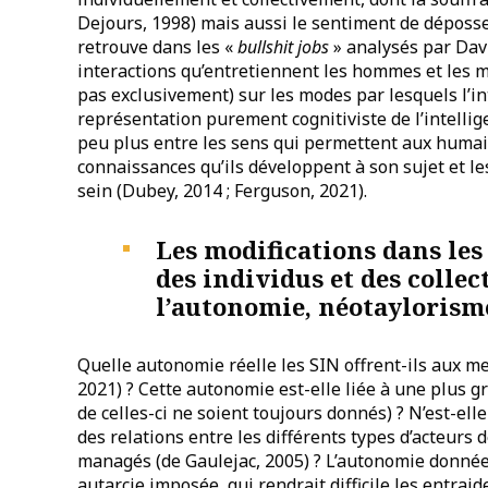
Dejours, 1998) mais aussi le sentiment de dépossess
retrouve dans les «
bullshit jobs
» analysés par Davi
interactions qu’entretiennent les hommes et les 
pas exclusivement) sur les modes par lesquels l’int
représentation purement cognitiviste de l’intellig
peu plus entre les sens qui permettent aux humai
connaissances qu’ils développent à son sujet et le
sein (Dubey, 2014 ; Ferguson, 2021).
Les modifications dans le
des individus et des collec
l’autonomie, néotaylorisme
Quelle autonomie réelle les SIN offrent-ils aux m
2021) ? Cette autonomie est-elle liée à une plus 
de celles-ci ne soient toujours donnés) ? N’est-ell
des relations entre les différents types d’acteurs
managés (de Gaulejac, 2005) ? L’autonomie donnée 
autarcie imposée, qui rendrait difficile les entrai