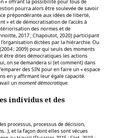
on » offrant la possibilité pour tous de
uestion pourra alors être soulevée de savoir
ace prépondérante aux idées de liberté,
 » et de démocratisation de l’accès à
ntériorisation des normes et de
noitte, 2017 ; Chapoutot, 2020) participant
l’organisation dictées par la hiérarchie. Ou
 (2004 ; 2009) pour qui seuls des moments
t être dites démocratiques les actions
 qui, on se demandera si (et comment) dans
 s’emparer des SIN pour en faire un « espace
ns en y affirmant leur égale capacité.
avail un
moment démocratique
.
es individus et des
des processus, processus de décision,
ons…), et la façon dont elles sont vécues
ce au travail (Dujarier, 2015 ; Clot, 2010 ;