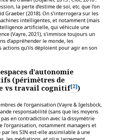
ion, la perte d’estime de soi, etc. que l’on
d Graeber (2018). On s’interrogera sur les
machines intelligentes, et notamment (mais
elligence artificielle, qui véhicule une
ence (Vayre, 2021), s’immisce toujours un
ns d’appréhender le monde, les
s actions qu’ils déploient pour agir en son
s espaces d’autonomie
tifs (périmètres de
[2]
 vs travail cognitif
)
embres de l’organisation (Vayre & Igelsböck,
grande responsabilité (sans que les moyens
e pas en contradiction avec la dissymétrie
 de l’organisation, notamment managers et
par les SIN est-elle assimilable à une
des, les médiations, et plus largement