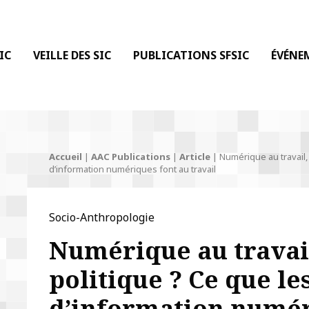
 DE LA COMMUNICATION
IC
VEILLE DES SIC
PUBLICATIONS SFSIC
ÉVÉNE
Accueil
|
AAC Publications
|
Article
|
Numérique au travail
d’information numériques font au travail
Socio-Anthropologie
Numérique au trava
politique ? Ce que le
d’information numér