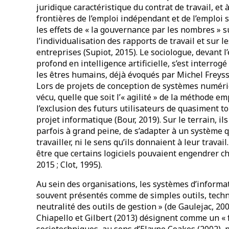
juridique caractéristique du contrat de travail, et
frontières de l’emploi indépendant et de l’emploi s
les effets de « la gouvernance par les nombres » su
l’individualisation des rapports de travail et sur
entreprises (Supiot, 2015). Le sociologue, devant 
profond en intelligence artificielle, s’est interrog
les êtres humains, déjà évoqués par Michel Freyss
Lors de projets de conception de systèmes numériq
vécu, quelle que soit l’« agilité » de la méthode 
l’exclusion des futurs utilisateurs de quasiment t
projet informatique (Bour, 2019). Sur le terrain, il
parfois à grand peine, de s’adapter à un système q
travailler, ni le sens qu’ils donnaient à leur trava
être que certains logiciels pouvaient engendrer che
2015 ; Clot, 1995).
Au sein des organisations, les systèmes d’inform
souvent présentés comme de simples outils, techniqu
neutralité des outils de gestion » (de Gaulejac, 20
Chiapello et Gilbert (2013) désignent comme un « f
sociotechniques, au sens d’Elayne Coakes (2002), p