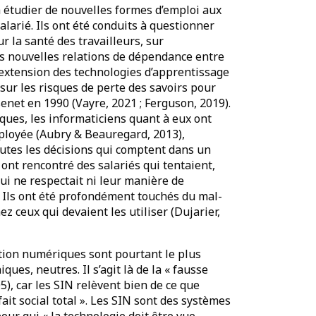
 à étudier de nouvelles formes d’emploi aux
alarié. Ils ont été conduits à questionner
r la santé des travailleurs, sur
 les nouvelles relations de dépendance entre
l’extension des technologies d’apprentissage
é sur les risques de perte des savoirs pour
enet en 1990 (Vayre, 2021 ; Ferguson, 2019).
ues, les informaticiens quant à eux ont
employée (Aubry & Beauregard, 2013),
outes les décisions qui comptent dans un
s ont rencontré des salariés qui tentaient,
ui ne respectait ni leur manière de
il. Ils ont été profondément touchés du mal-
z ceux qui devaient les utiliser (Dujarier,
ation numériques sont pourtant le plus
es, neutres. Il s’agit là de la « fausse
05), car les SIN relèvent bien de ce que
ait social total ». Les SIN sont des systèmes
our qui « la technologie doit être vue,