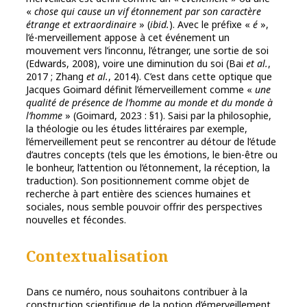
«
chose qui cause un vif étonnement par son caractère
étrange et extraordinaire
» (
ibid.
). Avec le préfixe «
é
»,
l’é-merveillement appose à cet événement un
mouvement vers l’inconnu, l’étranger, une sortie de soi
(Edwards, 2008), voire une diminution du soi (Bai
et al.
,
2017 ; Zhang
et al.
, 2014). C’est dans cette optique que
Jacques Goimard définit l’émerveillement comme «
une
qualité de présence de l’homme au monde et du monde à
l’homme
» (Goimard, 2023 : §1). Saisi par la philosophie,
la théologie ou les études littéraires par exemple,
l’émerveillement peut se rencontrer au détour de l’étude
d’autres concepts (tels que les émotions, le bien-être ou
le bonheur, l’attention ou l’étonnement, la réception, la
traduction). Son positionnement comme objet de
recherche à part entière des sciences humaines et
sociales, nous semble pouvoir offrir des perspectives
nouvelles et fécondes.
Contextualisation
Dans ce numéro, nous souhaitons contribuer à la
construction scientifique de la notion d’émerveillement