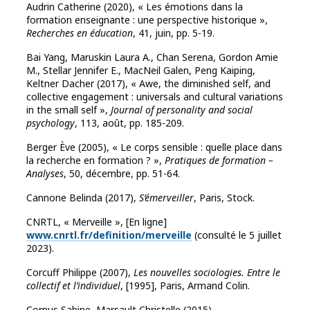
Audrin Catherine (2020), « Les émotions dans la
formation enseignante : une perspective historique »,
Recherches en éducation
, 41, juin, pp. 5-19.
Bai Yang, Maruskin Laura A., Chan Serena, Gordon Amie
M., Stellar Jennifer E., MacNeil Galen, Peng Kaiping,
Keltner Dacher (2017), « Awe, the diminished self, and
collective engagement : universals and cultural variations
in the small self »,
Journal of personality and social
psychology
, 113, août, pp. 185-209.
Berger Ève (2005), « Le corps sensible : quelle place dans
la recherche en formation ? »,
Pratiques de formation –
Analyses
, 50, décembre, pp. 51-64.
Cannone Belinda (2017),
S’émerveiller
, Paris, Stock.
CNRTL, « Merveille », [En ligne]
www.cnrtl.fr/definition/merveille
(consulté le 5 juillet
2023).
Corcuff Philippe (2007),
Les nouvelles sociologies. Entre le
collectif et l’individuel
, [1995], Paris, Armand Colin.
Cornus Sabine, Marsault Christelle (2015),