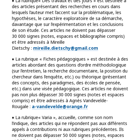
♦ La rubrique« Des travaux et des jours » est destinée à
des articles présentant des recherches en cours dans
lesquels l’auteur met l’accent sur la problématique, les
hypothèses, le caractère exploratoire de sa démarche,
davantage que sur l’expérimentation et les conclusions
de son étude. Ces articles ne doivent pas dépasser
30 000 signes (notes, espaces et bibliographie compris)
et être adressés à Mireille
Dietschy :
mireille.dietschy@gmail.co
m
♦ La rubrique « Fiches pédagogiques » est destinée à des
articles abordant des questions d’ordre méthodologique
(sur l’entretien, la recherche documentaire, la position du
chercheur dans l’enquête, etc.) ou théorique (présentant
des concepts, des paradigmes, des écoles de pensée,
etc.) dans une visée pédagogique. Ces articles ne doivent
pas non plus dépasser 30 000 signes (notes et espaces
compris) et être adressés à Agnès Vandevelde-
Rougale :
a-vandevelde@orange.f
r
♦ La rubrique« Varia », accueille, comme son nom
l’indique, des articles qui ne répondent pas aux différents
appels à contributions ni aux rubriques précédentes. Ils
ne doivent pas dépasser 50 000 signes (notes, espaces