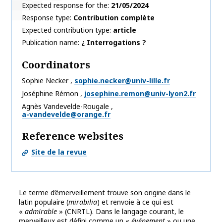
Expected response for the
21/05/2024
Response type
Contribution complète
Expected contribution type
article
Publication name
¿ Interrogations ?
Coordinators
Sophie
Necker
,
sophie.necker@univ-lille.fr
Joséphine
Rémon
,
josephine.remon@univ-lyon2.fr
Agnès
Vandevelde-Rougale
,
a-vandevelde@orange.fr
Reference websites
Site de la revue
Le terme d’émerveillement trouve son origine dans le
latin populaire (
mirabilia
) et renvoie à ce qui est
«
admirable
» (CNRTL). Dans le langage courant, le
merveilleux est défini comme un «
événement
» ou une