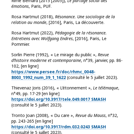
Rimé Bernard (2015 [2005]),
Le partage social des
émotions
, Paris, PUF.
Rosa Hartmut (2018),
Résonance. Une sociologie de la
relation au monde
, [2016], Paris, La découverte.
Rosa Hartmut (2022),
Pédagogie de la résonance.
Entretiens avec Wolfgang Endres
, [2016], Paris, Le
Pommier.
Sorlin Pierre (1992), « Le mirage du public »,
Revue
d’histoire moderne et contemporaine
, n°39, janvier, pp. 86-
102, [en ligne]
https://www.persee.fr/doc/rhmc_0048-
8003_1992_num_39_1_1622
(consulté le 5 juillet 2023).
Thievenaz Joris (2016), « L’étonnement »,
Le télémaque
,
n°49, pp. 17-29 [en ligne]
https://doi.org/10.3917/tele.049.0017
SMASH
(consulté le 5 juillet 2023).
Tronto Joan (2008), « Du care »,
Revue du Mauss
, n°32,
pp. 243-265 [en ligne]
https://doi.org/10.3917/rdm.032.0243
SMASH
(consulté le 5 juillet 2023).