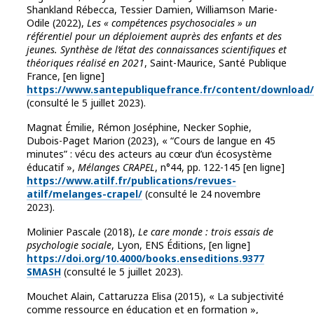
Shankland Rébecca, Tessier Damien, Williamson Marie-
Odile (2022),
Les « compétences psychosociales » un
référentiel pour un déploiement auprès des enfants et des
jeunes. Synthèse de l’état des connaissances scientifiques et
théoriques réalisé en 2021
, Saint-Maurice, Santé Publique
France, [en ligne]
https://www.santepubliquefrance.fr/content/download/
(consulté le 5 juillet 2023).
Magnat Émilie, Rémon Joséphine, Necker Sophie,
Dubois-Paget Marion (2023), « “Cours de langue en 45
minutes” : vécu des acteurs au cœur d’un écosystème
éducatif »,
Mélanges CRAPEL
, n°44, pp. 122-145 [en ligne]
https://www.atilf.fr/publications/revues-
atilf/melanges-crapel/
(consulté le 24 novembre
2023).
Molinier Pascale (2018),
Le care monde : trois essais de
psychologie sociale
, Lyon, ENS Éditions, [en ligne]
https://doi.org/10.4000/books.enseditions.9377
SMASH
(consulté le 5 juillet 2023).
Mouchet Alain, Cattaruzza Elisa (2015), « La subjectivité
comme ressource en éducation et en formation »,