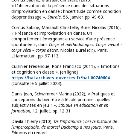
« L’observation de la présence dans des situations
d’improvisation en danse : l’incertitude comme condition
d’apprentissage »,
Spirale
, 56, janvier, pp. 49-63.
Cornus Sabine, Marsault Christelle, Burel Nicolas (2016),
« Présence et improvisation en danse. Un
comportement émergeant au service d’une présence
spontanée », dans
Corps et méthodologies. Corps vivant –
corps vécu – corps décrit
, Nicolas Burel (dir.), Paris,
L’Harmattan, pp. 97-113.
Cuisinier Frédérique, Pons Francisco (2011), « Émotions
et cognition en classe », [en ligne]
https://hal.archives-ouvertes.fr/hal-00749604
(consulté le 5 juillet 2023).
Danis Jean, Schwimmer Marina (2022), « Pratiques et
conceptions du bien-être à l’école primaire : quelles
subjectivités en jeu ? »,
Éthique en éducation et en
formation
, 12, juillet, pp. 12-31.
Davila Thierry (2010),
De l’inframince : brève histoire de
l’imperceptible, de Marcel Duchamp à nos jours
, Paris,
Éditions du regard.