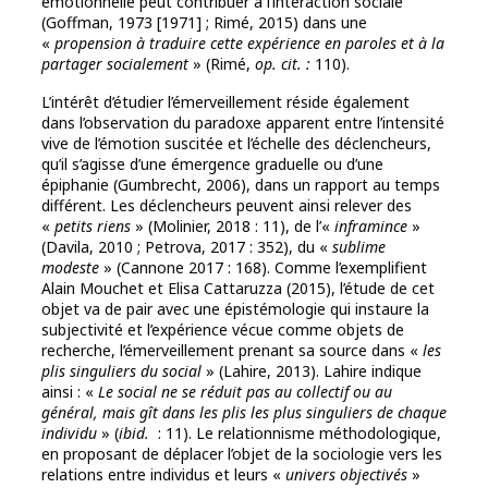
émotionnelle peut contribuer à l’interaction sociale
(Goffman, 1973 [1971] ; Rimé, 2015) dans une
«
propension à traduire cette expérience en paroles et à la
partager socialement
» (Rimé,
op. cit. :
110).
L’intérêt d’étudier l’émerveillement réside également
dans l’observation du paradoxe apparent entre l’intensité
vive de l’émotion suscitée et l’échelle des déclencheurs,
qu’il s’agisse d’une émergence graduelle ou d’une
épiphanie (Gumbrecht, 2006), dans un rapport au temps
différent. Les déclencheurs peuvent ainsi relever des
«
petits riens
» (Molinier, 2018 : 11), de l’«
inframince
»
(Davila, 2010 ; Petrova, 2017 : 352), du «
sublime
modeste
» (Cannone 2017 : 168). Comme l’exemplifient
Alain Mouchet et Elisa Cattaruzza (2015), l’étude de cet
objet va de pair avec une épistémologie qui instaure la
subjectivité et l’expérience vécue comme objets de
recherche, l’émerveillement prenant sa source dans «
les
plis singuliers du social
» (Lahire, 2013). Lahire indique
ainsi : «
Le social ne se réduit pas
au collectif ou au
général, mais gît dans les plis les plus singuliers de chaque
individu
» (
ibid.
: 11). Le relationnisme méthodologique,
en proposant de déplacer l’objet de la sociologie vers les
relations entre individus et leurs «
univers objectivés
»