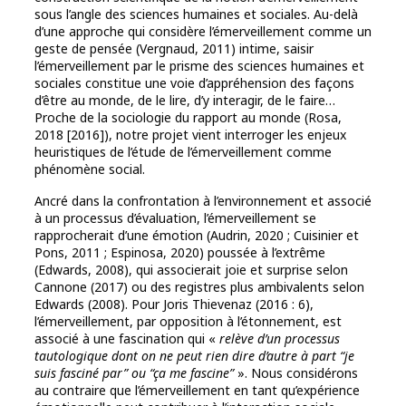
sous l’angle des sciences humaines et sociales. Au-delà
d’une approche qui considère l’émerveillement comme un
geste de pensée (Vergnaud, 2011) intime, saisir
l’émerveillement par le prisme des sciences humaines et
sociales constitue une voie d’appréhension des façons
d’être au monde, de le lire, d’y interagir, de le faire…
Proche de la sociologie du rapport au monde (Rosa,
2018 [2016]), notre projet vient interroger les enjeux
heuristiques de l’étude de l’émerveillement comme
phénomène social.
Ancré dans la confrontation à l’environnement et associé
à un processus d’évaluation, l’émerveillement se
rapprocherait d’une émotion (Audrin, 2020 ; Cuisinier et
Pons, 2011 ; Espinosa, 2020) poussée à l’extrême
(Edwards, 2008), qui associerait joie et surprise selon
Cannone (2017) ou des registres plus ambivalents selon
Edwards (2008). Pour Joris Thievenaz (2016 : 6),
l’émerveillement, par opposition à l’étonnement, est
associé à une fascination qui «
relève d’un processus
tautologique dont on ne peut rien dire d’autre à part “je
suis fasciné par” ou “ça me fascine”
». Nous considérons
au contraire que l’émerveillement en tant qu’expérience