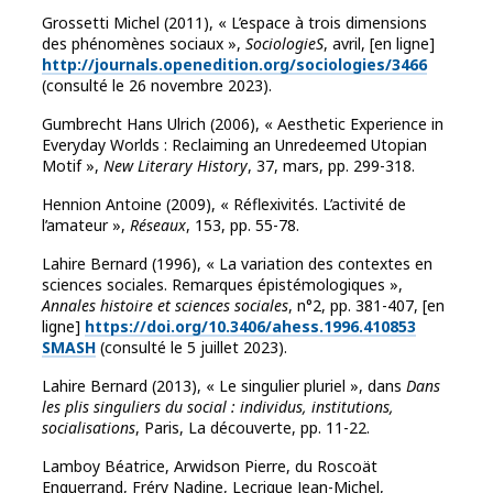
Grossetti Michel (2011), « L’espace à trois dimensions
des phénomènes sociaux »,
SociologieS
, avril, [en ligne]
http://journals.openedition.org/sociologies/3466
(consulté le 26 novembre 2023).
Gumbrecht Hans Ulrich (2006), « Aesthetic Experience in
Everyday Worlds : Reclaiming an Unredeemed Utopian
Motif »,
New Literary History
, 37, mars, pp. 299-318.
Hennion Antoine (2009), « Réflexivités. L’activité de
l’amateur »,
Réseaux
, 153, pp. 55-78.
Lahire Bernard (1996), « La variation des contextes en
sciences sociales. Remarques épistémologiques »,
Annales histoire et sciences sociales
, n°2, pp. 381-407, [en
ligne]
https://doi.org/10.3406/ahess.1996.410853
SMASH
(consulté le 5 juillet 2023).
Lahire Bernard (2013), « Le singulier pluriel », dans
Dans
les plis singuliers du social : individus, institutions,
socialisations
, Paris, La découverte, pp. 11-22.
Lamboy Béatrice, Arwidson Pierre, du Roscoät
Enguerrand, Fréry Nadine, Lecrique Jean-Michel,