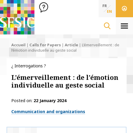
SFSIC Société Française des Sciences de l'Information & de 
Société Française des Sciences de l'In
FR
EN
Men
Accueil
|
Calls for Papers
|
Article
|
L’émerveillement : de
l’émotion individuelle au geste social
¿ Interrogations ?
L’émerveillement : de l’émotion
individuelle au geste social
Posted on
22 January 2024
Thématiques
Communication and organizations