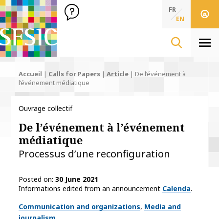
SFSIC Société Française des Sciences de l'Information & de 
Société Française des Sciences de l'In
FR
EN
Men
Accueil
|
Calls for Papers
|
Article
|
De l’événement à
l’événement médiatique
Ouvrage collectif
De l’événement à l’événement
médiatique
Processus d’une reconfiguration
Posted on
30 June 2021
Informations edited from an announcement
Calenda
.
Thématiques
Communication and organizations
Media and
journalism