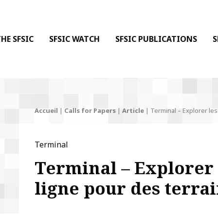
 DE LA COMMUNICATION
 l'Information & de la Communication
HE SFSIC
SFSIC WATCH
SFSIC PUBLICATIONS
S
Accueil
|
Calls for Papers
|
Article
|
Terminal – Explorer le
Terminal
Terminal – Explorer
ligne pour des terrai