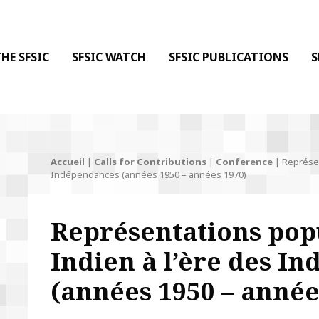
 DE LA COMMUNICATION
 l'Information & de la Communication
HE SFSIC
SFSIC WATCH
SFSIC PUBLICATIONS
S
Accueil
|
Calls for Contributions
|
Conference
|
Représen
Indépendances (années 1950 – années 1970)
Représentations popu
Indien à l’ère des I
(années 1950 – année