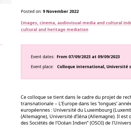
Posted on
9 November 2022
Thématiques
Images, cinema, audiovisual media and cultural ind
cultural and heritage mediation
Event dates
From
07/09/2023
at
09/09/2023
Event place
Colloque international
,
Université 
Ce colloque se tient dans le cadre du projet de re
transnationale – L’Europe dans les ‘longues’ année
européennes : Université du Luxembourg (Luxemb
(Allemagne), Université d’Iéna (Allemagne). Il est
des Sociétés de l’Océan Indien” (OSOI) de l’Univer