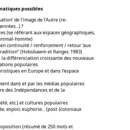
ématiques possibles
tion’ de l’image de l’Autre (re-
genrées…) ?
s (se référant aux espaces géographiques,
s animal-homme)
 continuité / renforcement / retour ‘aux
a tradition” (Hobsbawm et Ranger, 1983)
a différenciation croissante des nouveaux
tations populaires
stiques en Europe et dans l’espace
nt dans et par les médias populaires
re des Indépendances et de la
té, etc.) et cultures populaires
te, espoir, euphorie… (post-)coloniaux
roposition (résumé de 250 mots et