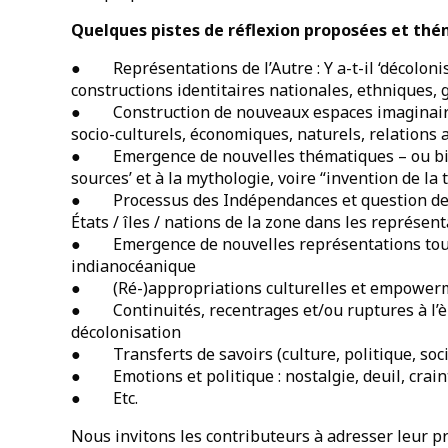
Quelques pistes de réflexion proposées et th
● Représentations de l’Autre : Y a-t-il ‘décolonisa
constructions identitaires nationales, ethniques, 
● Construction de nouveaux espaces imaginaire
socio-culturels, économiques, naturels, relation
● Emergence de nouvelles thématiques – ou bien
sources’ et à la mythologie, voire “invention de l
● Processus des Indépendances et question de l
États / îles / nations de la zone dans les représen
● Emergence de nouvelles représentations touri
indianocéanique
● (Ré-)appropriations culturelles et empowerme
● Continuités, recentrages et/ou ruptures à l’è
décolonisation
● Transferts de savoirs (culture, politique, socié
● Emotions et politique : nostalgie, deuil, crain
● Etc.
Nous invitons les contributeurs à adresser leur p