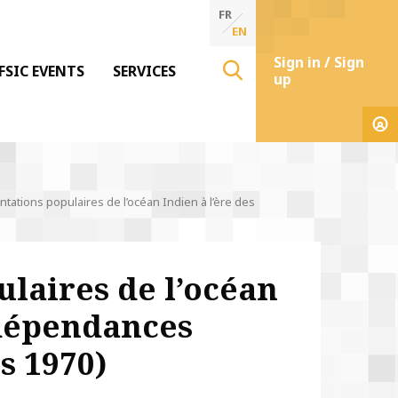
FR
EN
Sign in / Sign
FSIC EVENTS
SERVICES
up
tations populaires de l’océan Indien à l’ère des
laires de l’océan
ndépendances
s 1970)