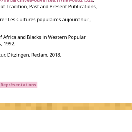
//hal.archives-ouvertes.fr/hal-00821522
.
f Tradition, Past and Present Publications,
ure ! Les Cultures populaires aujourd’hui”,
f Africa and Blacks in Western Popular
, 1992.
tur, Ditzingen, Reclam, 2018.
Représentations