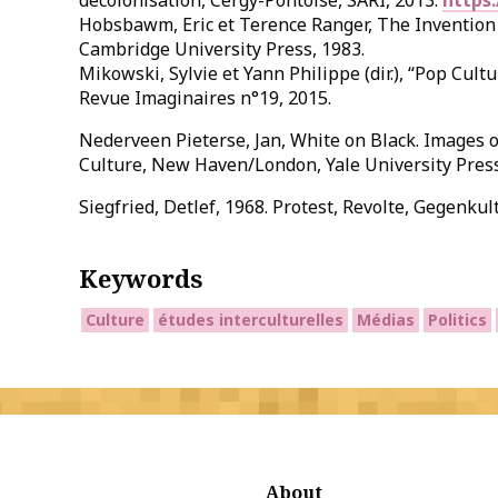
décolonisation, Cergy-Pontoise, SARI, 2013.
https:
Hobsbawm, Eric et Terence Ranger, The Invention o
Cambridge University Press, 1983.
Mikowski, Sylvie et Yann Philippe (dir.), “Pop Cult
Revue Imaginaires n°19, 2015.
Nederveen Pieterse, Jan, White on Black. Images o
Culture, New Haven/London, Yale University Press
Siegfried, Detlef, 1968. Protest, Revolte, Gegenkul
Keywords
Culture
études interculturelles
Médias
Politics
About