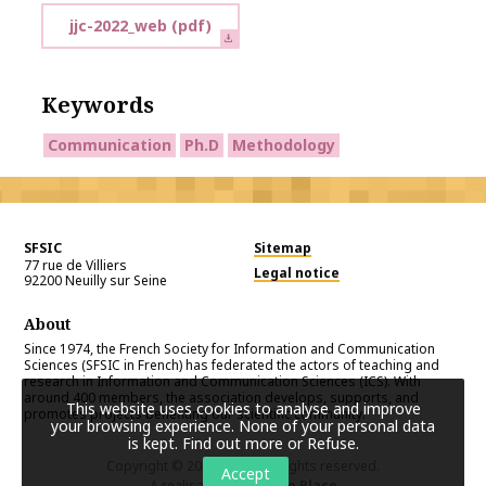
jjc-2022_web
(pdf)
Keywords
Communication
Ph.D
Methodology
SFSIC
Sitemap
77 rue de Villiers
Legal notice
92200
Neuilly sur Seine
About
Since 1974, the French Society for Information and Communication
Sciences (SFSIC in French) has federated the actors of teaching and
research in Information and Communication Sciences (ICS). With
around 400 members, the association develops, supports, and
This website uses cookies to analyse and improve
promotes projects benefiting our scientific community.
your browsing experience. None of your personal data
is kept.
Find out more or Refuse
.
Copyright © 2026
SFSIC
. All rights reserved.
Accept
A realisation
Première Place