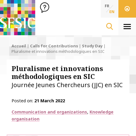
SFSIC Société Française des Sciences de l'Information & de 
Société Française des Sciences de l'In
FR
EN
Men
Accueil
|
Calls for Contributions
|
Study Day
|
Pluralisme et innovations méthodologiques en SIC
Pluralisme et innovations
méthodologiques en SIC
Journée Jeunes Chercheurs (JJC) en SIC
Posted on
21 March 2022
Thématiques
Communication and organizations
Knowledge
organisation