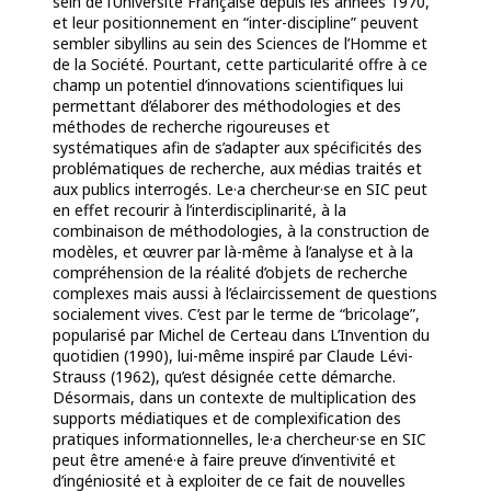
sein de l’Université Française depuis les années 1970,
et leur positionnement en “inter-discipline” peuvent
sembler sibyllins au sein des Sciences de l’Homme et
de la Société. Pourtant, cette particularité offre à ce
champ un potentiel d’innovations scientifiques lui
permettant d’élaborer des méthodologies et des
méthodes de recherche rigoureuses et
systématiques afin de s’adapter aux spécificités des
problématiques de recherche, aux médias traités et
aux publics interrogés. Le·a chercheur·se en SIC peut
en effet recourir à l’interdisciplinarité, à la
combinaison de méthodologies, à la construction de
modèles, et œuvrer par là-même à l’analyse et à la
compréhension de la réalité d’objets de recherche
complexes mais aussi à l’éclaircissement de questions
socialement vives. C’est par le terme de “bricolage”,
popularisé par Michel de Certeau dans L’Invention du
quotidien (1990), lui-même inspiré par Claude Lévi-
Strauss (1962), qu’est désignée cette démarche.
Désormais, dans un contexte de multiplication des
supports médiatiques et de complexification des
pratiques informationnelles, le·a chercheur·se en SIC
peut être amené·e à faire preuve d’inventivité et
d’ingéniosité et à exploiter de ce fait de nouvelles