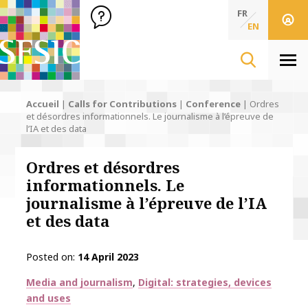
SFSIC Société Française des Sciences de l'Information & de 
Société Française des Sciences de l'In
FR
EN
Men
Accueil
|
Calls for Contributions
|
Conference
|
Ordres
et désordres informationnels. Le journalisme à l’épreuve de
l’IA et des data
Ordres et désordres
informationnels. Le
journalisme à l’épreuve de l’IA
et des data
Posted on
14 April 2023
Thématiques
Media and journalism
Digital: strategies, devices
and uses