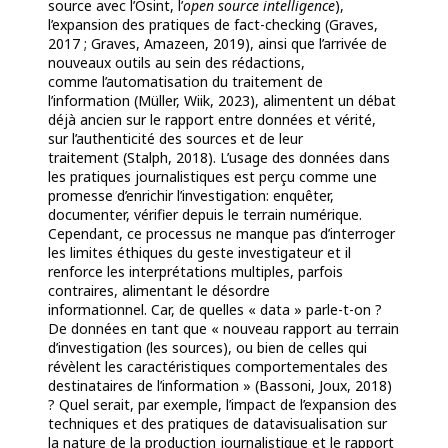
source avec
l’Osint,
l’
open source intelligence
),
l’expansion des pratiques de fact-checking (Graves,
2017 ;
Graves, Amazeen, 2019), ainsi que l’arrivée de
nouveaux outils au sein des rédactions,
comme
l’automatisation du traitement de
l’information (Müller, Wiik, 2023), alimentent un débat
déjà
ancien sur le rapport entre données et vérité,
sur
l’authenticité des sources et de leur
traitement
(Stalph, 2018). L’usage des données dans
les pratiques journalistiques est perçu comme une
promesse d’enrichir l’investigation: enquêter,
documenter, vérifier depuis le terrain numérique.
Cependant, ce processus ne manque pas d’interroger
les limites éthiques du geste investigateur et il
renforce les interprétations multiples, parfois
contraires, alimentant le
désordre
informationnel.
Car, de quelles « data » parle-t-on ?
De données en tant que « nouveau
rapport au terrain
d’investigation (les sources), ou bien de celles qui
révèlent les caractéristiques
comportementales des
destinataires de l’information »
(Bassoni, Joux, 2018)
?
Quel serait, par
exemple, l’impact de l’expansion des
techniques et des pratiques de datavisualisation sur
la nature de la production journalistique et le rapport