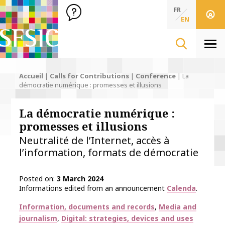
SFSIC Société Française des Sciences de l'Information & de 
Société Française des Sciences de l'In
FR
EN
Men
Accueil
|
Calls for Contributions
|
Conference
|
La
démocratie numérique : promesses et illusions
La démocratie numérique :
promesses et illusions
Neutralité de l’Internet, accès à
l’information, formats de démocratie
Posted on
3 March 2024
Informations edited from an announcement
Calenda
.
Thématiques
Information, documents and records
Media and
journalism
Digital: strategies, devices and uses