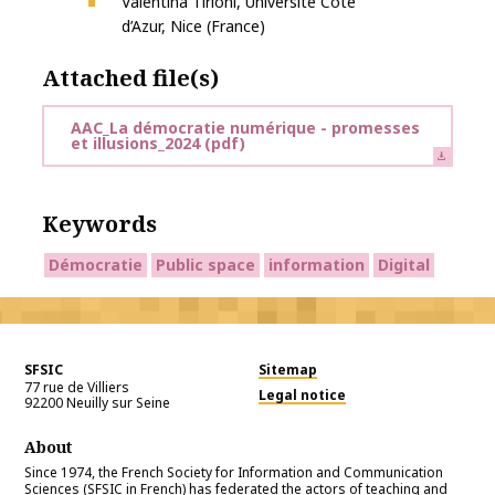
Valentina Tirloni, Université Côte
d’Azur, Nice (France)
Attached file(s)
AAC_La démocratie numérique - promesses
et illusions_2024
(pdf)
Keywords
Démocratie
Public space
information
Digital
SFSIC
Sitemap
77 rue de Villiers
Legal notice
92200
Neuilly sur Seine
About
Since 1974, the French Society for Information and Communication
Sciences (SFSIC in French) has federated the actors of teaching and