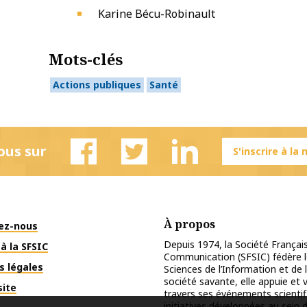
Karine Bécu-Robinault
Mots-clés
Actions publiques
Santé
ous sur
S'inscrire à la
Facebook
Twitter
Linkedin
À propos
ez-nous
Depuis 1974, la Société Français
à la SFSIC
Communication (SFSIC) fédère le
s légales
Sciences de l’Information et de 
société savante, elle appuie et
site
travers ses événements scientif
initiatives développées au sein d