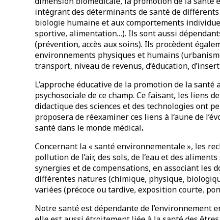
dimension biomédicale, la promotion de la santé 
intégrant des déterminants de santé de différents 
biologie humaine et aux comportements individuels 
sportive, alimentation…). Ils sont aussi dépendants
(prévention, accès aux soins). Ils procèdent égale
environnements physiques et humains (urbanisme, 
transport, niveau de revenus, d’éducation, d’inserti
L’approche éducative de la promotion de la santé
psychosociale de ce champ. Ce faisant, les liens de
didactique des sciences et des technologies ont peu
proposera de réexaminer ces liens à l’aune de l’évo
santé dans le monde médical
.
Concernant la « santé environnementale », les rech
pollution de l’air, des sols, de l’eau et des aliment
synergies et de compensations, en associant les d
différentes natures (chimique, physique, biologiq
variées (précoce ou tardive, exposition courte, po
Notre santé est dépendante de l’environnement en
elle est aussi étroitement liée à la santé des êtr