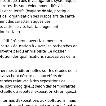
encourage à des investigations systémiques
ordres. Ils sont évidemment liés à la
et collectifs (hygiène de vie, pratique
 de l’organisation des dispositifs de santé
ment des caractéristiques des
cadre de vie, habitat, logement,
on sociale).
 a délibérément ouvert la dimension
 cette « éducation à » avec les recherches en
t-être perdu en visibilité. Ce dossier
lution des qualifications successives de la
erches traditionnelles sur les études de la
s s’attachent désormais aux effets de
onnées relatives à des expositions de
ue, psychologique…) selon des temporalités
nctuelle ou répétée, exposition chronique…).
 termes d’expositions aux pollutions, mais
es vivants non humains qui contribue à notre