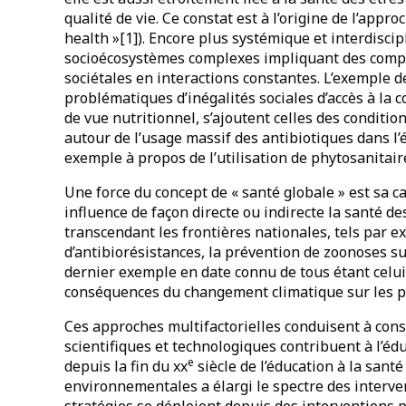
qualité de vie. Ce constat est à l’origine de l’appr
health »[1]). Encore plus systémique et interdiscip
socioécosystèmes complexes impliquant des comp
sociétales en interactions constantes. L’exemple de
problématiques d’inégalités sociales d’accès à la
de vue nutritionnel, s’ajoutent celles des conditi
autour de l’usage massif des antibiotiques dans l’é
exemple à propos de l’utilisation de phytosanitaire
Une force du concept de « santé globale » est sa c
influence de façon directe ou indirecte la santé de
transcendant les frontières nationales, tels par
d’antibiorésistances, la prévention de zoonoses s
dernier exemple en date connu de tous étant celui 
conséquences du changement climatique sur les po
Ces approches multifactorielles conduisent à consi
scientifiques et technologiques contribuent à l’édu
e
depuis la fin du xx
siècle de l’éducation à la sant
environnementales a élargi le spectre des interven
stratégies se déploient depuis des interventions 