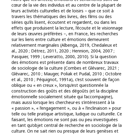
cœur de la vie des individus et au centre de la plupart de
leurs activités culturelles et de loisirs – que ce soit à
travers les thématiques des livres, des films ou des
séries qu’ils lisent, écoutent et regardent, ou dans les
effets que produisent la lecture, l’écoute et le visionnage
de leurs œuvres préférées –, en France, les recherches
sur les liens entre culture et émotions demeurent
relativement marginales (Albenga, 2019, Chedaleux et
al., 2020 ; Détrez, 2011, 2020 ; Hennion, 2004, 2007 ;
Pasquier, 1999 ; Leveratto, 2000, 2010). Si la question
des émotions est présente dans de nombreux travaux
de sociologie de la culture (Combes et Glévarec, 2021 ;
Glévarec, 2010 ; Mauger, Poliak et Pudal, 2010 ; Octobre
et al., 2010 ; Péquignot, 1991a), c’est souvent de façon
oblique ou « en creux », lorsqu’est questionnée la
construction des goûts et des dégoûts (et la discipline
émotionnelle socialement située qui l’accompagne),
mais aussi lorsque les chercheur·es s’intéressent à la
« passion », « l’engagement », ou à « l’inclinaison » pour
telle ou telle pratique artistique, ludique ou culturelle. Ce
faisant, les émotions ne sont pas ou peu investiguées
en tant qu’objet central de recherche en sociologie de la
culture. On ne sait rien ou presque de leurs genèses et