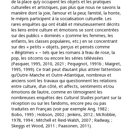
de la place qu’y occupent les objets et les pratiques
culturelles et artistiques, pas plus que nous ne savons la
manière dont la joie, l’amour et la peur, l’amitié, la honte,
le mépris participent à la socialisation culturelle. Les
rares enquêtes qui ont établi et minutieusement décrits
les liens entre culture et émotions se sont concentrées
sur des publics « dominés » (comme les femmes, les
enfants, les classes populaires, etc.) en se concentrant
sur des « petits » objets, perçus et pensés comme
« illégitimes » – tels que les romans à l’eau de rose, la
pop, les sitcoms ou encore les séries télévisées
(Pasquier, 1995, 2010, 2021 ; Pequignot, 1991b ; Maigret,
1995, 1999). Ce trait peut d’autant plus attirer l’attention
qu’Outre-Manche et Outre-Atlantique, nombreux et
anciens sont les travaux qui questionnent les relations
entre culture, d’un côté, et affects, sentiments et/ou
émotions de l’autre, comme en témoignent les
nombreuses enquêtes des
Cultural Studies
portant sur la
réception ou sur les fandoms, encore peu ou pas
traduites en Français (voir par exemple Ang, 1982 ;
Bobo, 1995 ; Hobson, 2002 ; Jenkins, 2012 ; McRobbie,
1978, 1994 ; Mitchell et Reid-Walsh, 2007 ; Radway, ;
Skeggs et Wood, 2011 ; Paasonen, 2011).