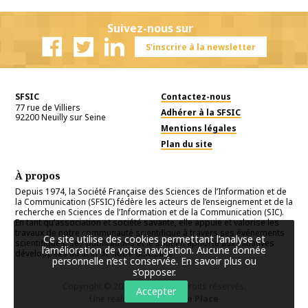
Suivez-nous sur
S'inscrire à la newsletter
Facebook
Twitter
Linkedin
SFSIC
Contactez-nous
77 rue de Villiers
Adhérer à la SFSIC
92200
Neuilly sur Seine
Mentions légales
Plan du site
À propos
Depuis 1974, la Société Française des Sciences de l’Information et de
la Communication (SFSIC) fédère les acteurs de l’enseignement et de la
recherche en Sciences de l’Information et de la Communication (SIC).
En tant qu’association et société savante, elle appuie et valorise les
travaux de notre communauté scientifique à travers ses événements
Ce site utilise des cookies permettant l’analyse et
scientifiques, ses publications et le soutien apporté aux initiatives
l’amélioration de votre navigation. Aucune donnée
développées au sein de notre discipline.
personnelle n’est conservée.
En savoir plus ou
s’opposer
.
Copyright © 2026
SFSIC
. Tous droits réservés.
Accepter
Une réalisation
Première Place