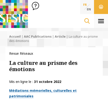
SFSIC Société Française des Sciences de l'Information & de 
Société Française des Sciences
FR
de l'Information
EN
& de la Communication
Men
Accueil
|
AAC Publications
|
Article
|
La culture au prisme
des émotions
Revue Réseaux
La culture au prisme des
émotions
Mis en ligne le
31 octobre 2022
Thématiques
Médiations mémorielles, culturelles et
patrimoniales