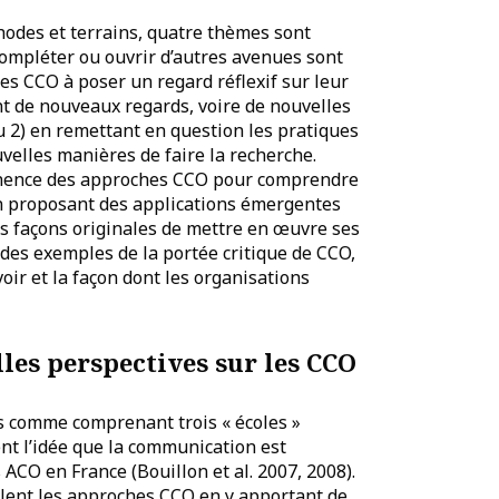
hodes et terrains, quatre thèmes sont
compléter ou ouvrir d’autres avenues sont
es CCO à poser un regard réflexif sur leur
nt de nouveaux regards, voire de nouvelles
u 2) en remettant en question les pratiques
elles manières de faire la recherche.
tinence des approches CCO pour comprendre
 en proposant des applications émergentes
s façons originales de mettre en œuvre ses
 des exemples de la portée critique de CCO,
oir et la façon dont les organisations
les perspectives sur les CCO
s comme comprenant trois « écoles »
ent l’idée que la communication est
 ACO en France (Bouillon et al. 2007, 2008).
lent les approches CCO en y apportant de