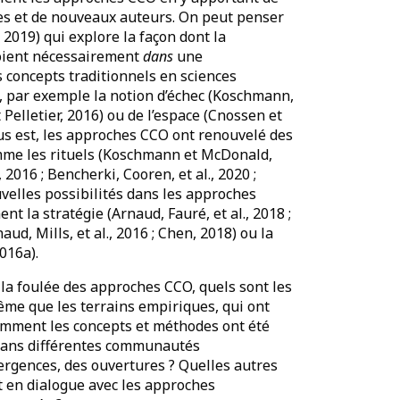
es et de nouveaux auteurs. On peut penser
 2019) qui explore la façon dont la
soient nécessairement
dans
une
s concepts traditionnels en sciences
, par exemple la notion d’échec (Koschmann,
Pelletier, 2016) ou de l’espace (Cnossen et
lus est, les approches CCO ont renouvelé des
mme les rituels (Koschmann et McDonald,
2016 ; Bencherki, Cooren, et al., 2020 ;
uvelles possibilités dans les approches
 la stratégie (Arnaud, Fauré, et al., 2018 ;
aud, Mills, et al., 2016 ; Chen, 2018) ou la
016a).
 la foulée des approches CCO, quels sont les
me que les terrains empiriques, qui ont
omment les concepts et méthodes ont été
e dans différentes communautés
vergences, des ouvertures ? Quelles autres
 en dialogue avec les approches