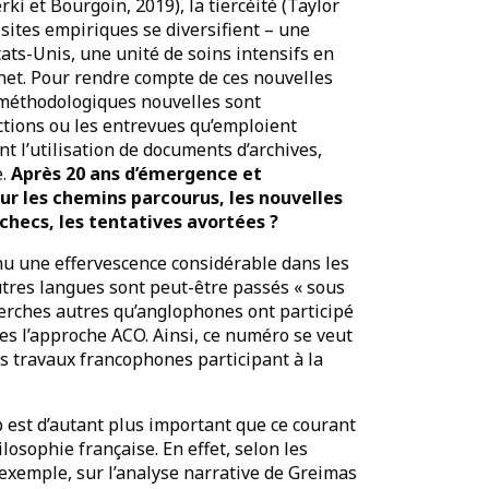
ki et Bourgoin, 2019), la tiercéité (Taylor
 sites empiriques se diversifient – une
tats-Unis, une unité de soins intensifs en
rnet. Pour rendre compte de ces nouvelles
 méthodologiques nouvelles sont
actions ou les entrevues qu’emploient
l’utilisation de documents d’archives,
e.
Après 20 ans d’émergence et
sur les chemins parcourus, les nouvelles
checs, les tentatives avortées ?
nu une effervescence considérable dans les
utres langues sont peut-être passés « sous
herches autres qu’anglophones ont participé
s l’approche ACO. Ainsi, ce numéro se veut
es travaux francophones participant à la
 est d’autant plus important que ce courant
losophie française. En effet, selon les
 exemple, sur l’analyse narrative de Greimas