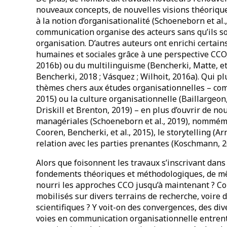
nouveaux concepts, de nouvelles visions théoriqu
à la notion d’organisationalité (Schoeneborn et al.,
communication organise des acteurs sans qu’ils 
organisation. D’autres auteurs ont enrichi certain
humaines et sociales grâce à une perspective CCO
2016b) ou du multilinguisme (Bencherki, Matte, et 
Bencherki, 2018 ; Vásquez ; Wilhoit, 2016a). Qui p
thèmes chers aux études organisationnelles – co
2015) ou la culture organisationnelle (Baillargeon, 
Driskill et Brenton, 2019) – en plus d’ouvrir de no
managériales (Schoeneborn et al., 2019), nommément
Cooren, Bencherki, et al., 2015), le storytelling (Arn
relation avec les parties prenantes (Koschmann, 2
Alors que foisonnent les travaux s’inscrivant dans
fondements théoriques et méthodologiques, de mê
nourri les approches CCO jusqu’à maintenant ? C
mobilisés sur divers terrains de recherche, voir
scientifiques ? Y voit-on des convergences, des di
voies en communication organisationnelle entrent