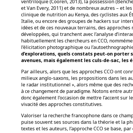
ventriloquie (Cooren, 2013), la possession (Bencher
et Van Every, 2011) et de nombreux autres – et les
clinique de nutrition au Kenya, des cyclistes aux É
Italie, ou encore des groupes de hackers sur inte
idées et de ces nouveaux terrains, des approches
développées, qui tranchent avec l’analyse d’inter
habituellement les chercheurs en CCO, nommément 
l’élicitation photographique ou l’autoethnographi
d’explorations, quels constats peut-on porter 
avenues, mais également les culs-de-sac, les é
Par ailleurs, alors que les approches CCO ont con
milieux anglo-saxons, les propositions dans les a
le radar institutionnel », alors même que des rec
à ce changement de paradigme. Notons entre autre
donc également l’occasion de mettre l’accent sur l
vivacité des approches constitutives.
Valoriser la recherche francophone dans ce champ
puise souvent ses sources dans la théorie et la phi
textes et les auteurs, l’approche CCO se base, par