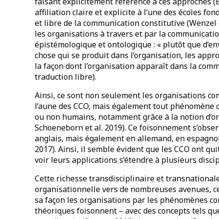
faisant explicitement référence à ces approches (Bo
affiliation claire et explicite à l’une des écoles fo
et libre de la communication constitutive (Wenzel 
les organisations à travers et par la communication
épistémologique et ontologique : « plutôt que d’
chose qui se produit dans l’organisation, les app
la façon dont l’organisation apparaît dans la commu
traduction libre).
Ainsi, ce sont non seulement les organisations c
l’aune des CCO, mais également tout phénomène 
ou non humains, notamment grâce à la notion d’orga
Schoeneborn et al. 2019). Ce foisonnement s’obse
anglais, mais également en allemand, en espagnol, 
2017). Ainsi, il semble évident que les CCO ont qu
voir leurs applications s’étendre à plusieurs disci
Cette richesse transdisciplinaire et transnation
organisationnelle vers de nombreuses avenues, ce
sa façon les organisations par les phénomènes co
théoriques foisonnent – avec des concepts tels que 