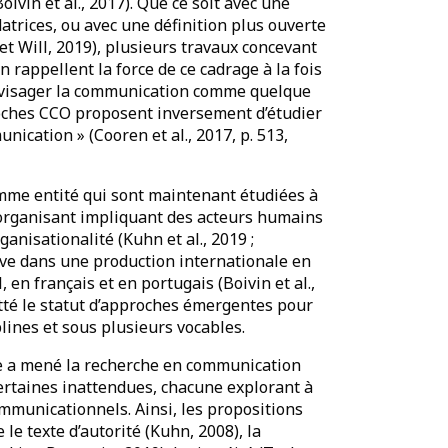
ivin et al., 2017). Que ce soit avec une
ndatrices, ou avec une définition plus ouverte
et Will, 2019), plusieurs travaux concevant
 rappellent la force de ce cadrage à la fois
envisager la communication comme quelque
roches CCO proposent inversement d’étudier
nication » (Cooren et al., 2017, p. 513,
omme entité qui sont maintenant étudiées à
organisant impliquant des acteurs humains
nisationalité (Kuhn et al., 2019 ;
rve dans une production internationale en
en français et en portugais (Boivin et al.,
itté le statut d’approches émergentes pour
plines et sous plusieurs vocables.
ale a mené la recherche en communication
rtaines inattendues, chacune explorant à
mmunicationnels. Ainsi, les propositions
le texte d’autorité (Kuhn, 2008), la