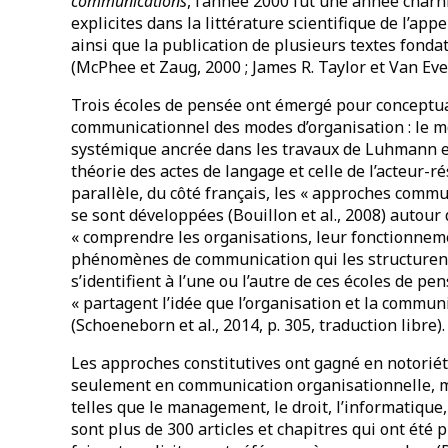
communications
, l’année 2000 fut une année charn
explicites dans la littérature scientifique de l’app
ainsi que la publication de plusieurs textes fond
(McPhee et Zaug, 2000 ; James R. Taylor et Van Ever
Trois écoles de pensée ont émergé pour conceptu
communicationnel des modes d’organisation : le m
systémique ancrée dans les travaux de Luhmann et 
théorie des actes de langage et celle de l’acteur-r
parallèle, du côté français, les « approches comm
se sont développées (Bouillon et al., 2008) autour 
« comprendre les organisations, leur fonctionnem
phénomènes de communication qui les structurent » 
s’identifient à l’une ou l’autre de ces écoles de p
« partagent l’idée que l’organisation et la commu
(Schoeneborn et al., 2014, p. 305, traduction libre).
Les approches constitutives ont gagné en notoriét
seulement en communication organisationnelle, m
telles que le management, le droit, l’informatique, 
sont plus de 300 articles et chapitres qui ont été