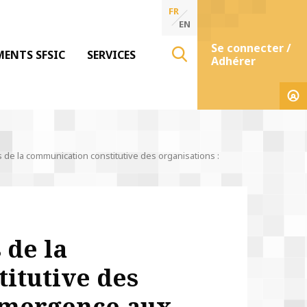
FR
EN
Se connecter /
MENTS SFSIC
SERVICES
Adhérer
de la communication constitutive des organisations :
 de la
itutive des
’émergence aux