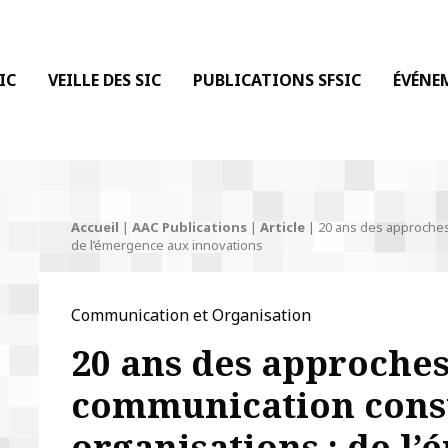
 DE LA COMMUNICATION
IC
VEILLE DES SIC
PUBLICATIONS SFSIC
ÉVÉNE
Accueil
|
AAC Publications
|
Article
|
20 ans des approches 
de l’émergence aux innovations
Communication et Organisation
20 ans des approches
communication const
organisations : de l