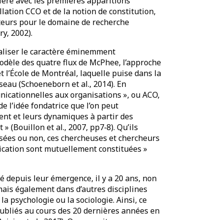
ière avec les premières apparitions
ellation CCO et de la notion de constitution,
ateurs pour le domaine de recherche
y, 2002).
aliser le caractère éminemment
odèle des quatre flux de McPhee, l’approche
l’École de Montréal, laquelle puise dans la
éseau (Schoeneborn et al., 2014). En
unicationnelles aux organisations », ou ACO,
de l’idée fondatrice que l’on peut
ent et leurs dynamiques à partir des
(Bouillon et al., 2007, pp7‑8). Qu’ils
ensées ou non, ces chercheuses et chercheurs
nication sont mutuellement constituées »
é depuis leur émergence, il y a 20 ans, non
ais également dans d’autres disciplines
la psychologie ou la sociologie. Ainsi, ce
 publiés au cours des 20 dernières années en