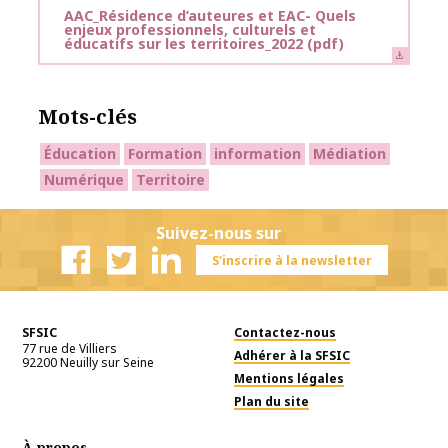
AAC_Résidence d’auteures et EAC- Quels
enjeux professionnels, culturels et
éducatifs sur les territoires_2022
(pdf)
Mots-clés
Éducation
Formation
information
Médiation
Numérique
Territoire
Suivez-nous sur
S'inscrire à la newsletter
Facebook
Twitter
Linkedin
SFSIC
Contactez-nous
77 rue de Villiers
Adhérer à la SFSIC
92200
Neuilly sur Seine
Mentions légales
Plan du site
À propos