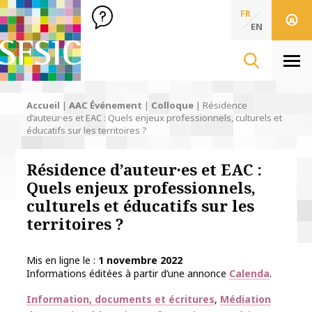
SFSIC Société Française des Sciences de l'Information & de 
Société Française des Sciences
FR
de l'Information
EN
& de la Communication
Men
Accueil
|
AAC Événement
|
Colloque
|
Résidence
d’auteur·es et EAC : Quels enjeux professionnels, culturels et
éducatifs sur les territoires ?
Résidence d’auteur·es et EAC :
Quels enjeux professionnels,
culturels et éducatifs sur les
territoires ?
Mis en ligne le
1 novembre 2022
Informations éditées à partir d’une annonce
Calenda
.
Thématiques
Information, documents et écritures
Médiation