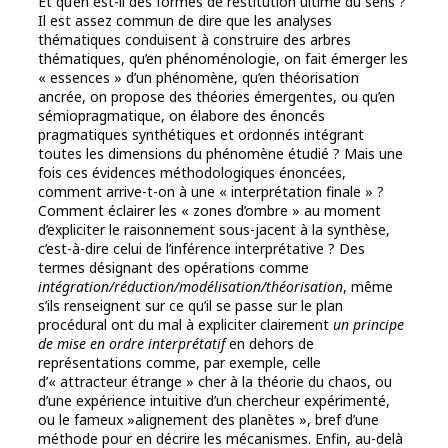
Et qu’en est-il des formes de restitution ultime du sens ?
Il est assez commun de dire que les analyses
thématiques conduisent à construire des arbres
thématiques, qu’en phénoménologie, on fait émerger les
« essences » d’un phénomène, qu’en théorisation
ancrée, on propose des théories émergentes, ou qu’en
sémiopragmatique, on élabore des énoncés
pragmatiques synthétiques et ordonnés intégrant
toutes les dimensions du phénomène étudié ? Mais une
fois ces évidences méthodologiques énoncées,
comment arrive-t-on à une « interprétation finale » ?
Comment éclairer les « zones d’ombre » au moment
d’expliciter le raisonnement sous-jacent à la synthèse,
c’est-à-dire celui de l’inférence interprétative ? Des
termes désignant des opérations comme
intégration/réduction/modélisation/théorisation
, même
s’ils renseignent sur ce qu’il se passe sur le plan
procédural ont du mal à expliciter clairement
un principe
de mise en ordre interprétatif
en dehors de
représentations comme, par exemple, celle
d’« attracteur étrange » cher à la théorie du chaos, ou
d’une expérience intuitive d’un chercheur expérimenté,
ou le fameux »alignement des planètes », bref d’une
méthode pour en décrire les mécanismes. Enfin, au-delà