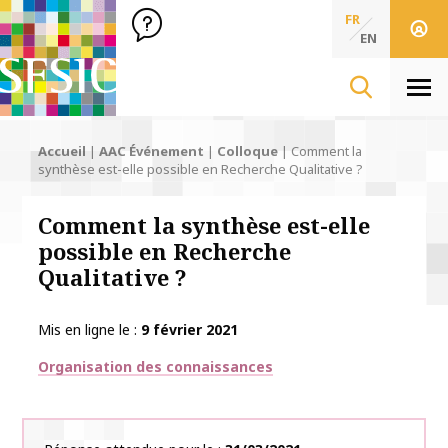
SFSIC Société Française des Sciences de l'Information & de 
Société Française des Sciences
FR
de l'Information
EN
& de la Communication
Men
Accueil
|
AAC Événement
|
Colloque
|
Comment la
synthèse est-elle possible en Recherche Qualitative ?
Comment la synthèse est-elle
possible en Recherche
Qualitative ?
Mis en ligne le
9 février 2021
Thématiques
Organisation des connaissances