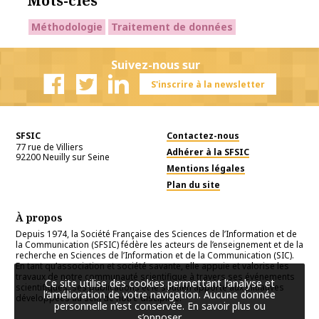
Mots-clés
Méthodologie
Traitement de données
Suivez-nous sur
S'inscrire à la newsletter
Facebook
Twitter
Linkedin
SFSIC
Contactez-nous
77 rue de Villiers
Adhérer à la SFSIC
92200
Neuilly sur Seine
Mentions légales
Plan du site
À propos
Depuis 1974, la Société Française des Sciences de l’Information et de
la Communication (SFSIC) fédère les acteurs de l’enseignement et de la
recherche en Sciences de l’Information et de la Communication (SIC).
En tant qu’association et société savante, elle appuie et valorise les
travaux de notre communauté scientifique à travers ses événements
Ce site utilise des cookies permettant l’analyse et
scientifiques, ses publications et le soutien apporté aux initiatives
l’amélioration de votre navigation. Aucune donnée
développées au sein de notre discipline.
personnelle n’est conservée.
En savoir plus ou
s’opposer
.