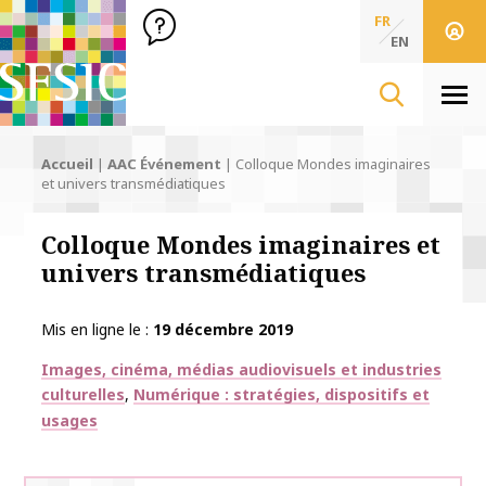
SFSIC Société Française des Sciences de l'Information & de 
Société Française des Sciences
FR
de l'Information
EN
& de la Communication
Men
Accueil
|
AAC Événement
|
Colloque Mondes imaginaires
et univers transmédiatiques
Colloque Mondes imaginaires et
univers transmédiatiques
Mis en ligne le
19 décembre 2019
Thématiques
Images, cinéma, médias audiovisuels et industries
culturelles
Numérique : stratégies, dispositifs et
usages