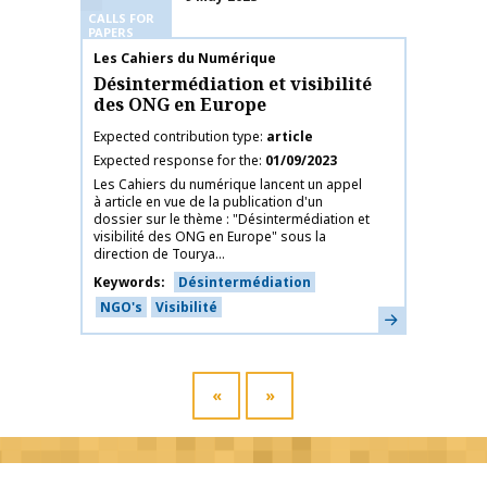
CALLS FOR
PAPERS
Publication name
Les Cahiers du Numérique
Désintermédiation et visibilité
des ONG en Europe
Expected contribution type
article
Expected response for the
01/09/2023
Les Cahiers du numérique lancent un appel
à article en vue de la publication d'un
dossier sur le thème : "Désintermédiation et
visibilité des ONG en Europe" sous la
direction de Tourya...
Keywords
Désintermédiation
NGO's
Visibilité
Learn more
«
»