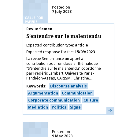
Posted on
7 July 2023
CALLS FOR
PAPERS
Publication name
Revue Semen
S’entendre sur le malentendu
Expected contribution type
article
Expected response for the
15/09/2023
La revue Semen lance un appel à
contribution pour un dossier thématique
"S'entendre sur le malentendu" coordonné
par Frédéric Lambert, Université Paris-
Panthéon-Assas, CARISM ; Christine...
Keywords
Discourse analysis
Argumentation
Communication
Corporate communication
Culture
Mediation
Politics
Signe
Learn more
Posted on
9 May 2023