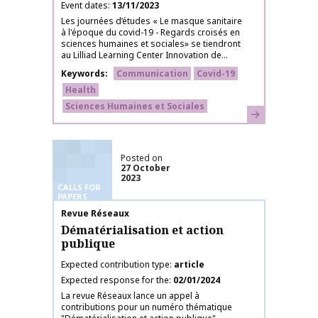
Event dates
13/11/2023
Les journées d’études « Le masque sanitaire
à l'époque du covid-19 - Regards croisés en
sciences humaines et sociales» se tiendront
au Lilliad Learning Center Innovation de...
Keywords
Communication
Covid-19
Health
Sciences Humaines et Sociales
Learn more
Posted on
27 October
2023
CALLS FOR
PAPERS
Publication name
Revue Réseaux
Dématérialisation et action
publique
Expected contribution type
article
Expected response for the
02/01/2024
La revue Réseaux lance un appel à
contributions pour un numéro thématique