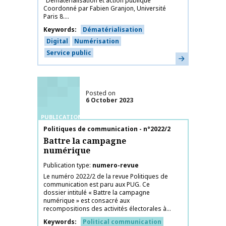
"Dématérialisation et action publique"
Coordonné par Fabien Granjon, Université
Paris 8....
Keywords
Dématérialisation
Digital
Numérisation
Service public
Learn more
Posted on
6 October 2023
PUBLICATIONS
Publication name
Politiques de communication - n°2022/2
Battre la campagne
numérique
Publication type
numero-revue
Le numéro 2022/2 de la revue Politiques de
communication est paru aux PUG. Ce
dossier intitulé « Battre la campagne
numérique » est consacré aux
recompositions des activités électorales à...
Keywords
Political communication