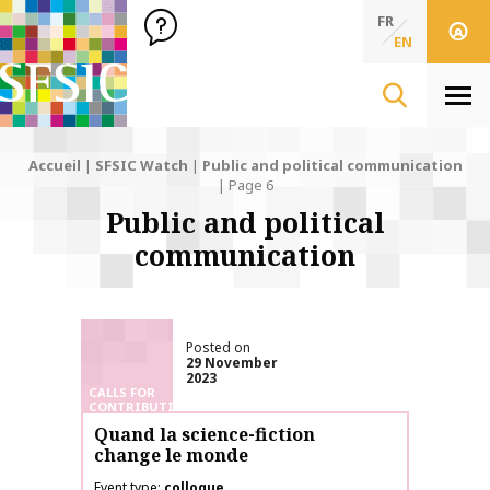
SFSIC Société Française des Sciences de l'Information & de 
Société Française des Sciences de l'In
FR
EN
Men
Accueil
|
SFSIC Watch
|
Public and political communication
|
Page 6
Public and political
communication
Posted on
29 November
2023
CALLS FOR
CONTRIBUTIONS
Quand la science-fiction
change le monde
Event type
colloque