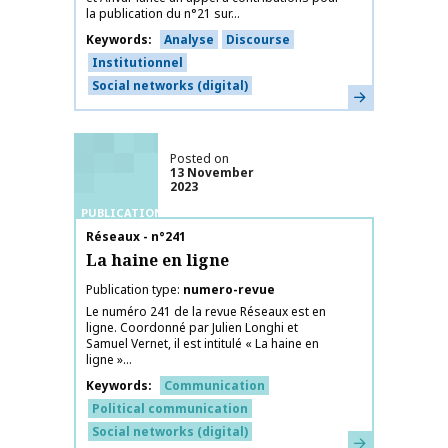
la publication du n°21 sur...
Keywords
Analyse
Discourse
Institutionnel
Social networks (digital)
Learn more
Posted on
13 November
2023
PUBLICATIONS
Publication name
Réseaux - n°241
La haine en ligne
Publication type
numero-revue
Le numéro 241 de la revue Réseaux est en
ligne. Coordonné par Julien Longhi et
Samuel Vernet, il est intitulé « La haine en
ligne »...
Keywords
Communication
Political communication
Social networks (digital)
Learn more