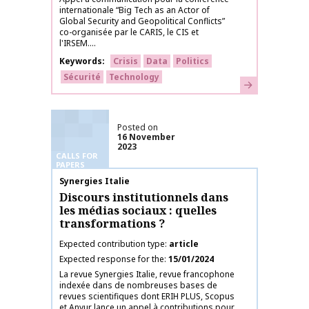
internationale “Big Tech as an Actor of
Global Security and Geopolitical Conflicts”
co-organisée par le CARIS, le CIS et
l'IRSEM....
Keywords
Crisis
Data
Politics
Sécurité
Technology
Learn more
Posted on
16 November
2023
CALLS FOR
PAPERS
Publication name
Synergies Italie
Discours institutionnels dans
les médias sociaux : quelles
transformations ?
Expected contribution type
article
Expected response for the
15/01/2024
La revue Synergies Italie, revue francophone
indexée dans de nombreuses bases de
revues scientifiques dont ERIH PLUS, Scopus
et Anvur lance un appel à contributions pour