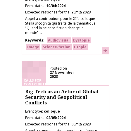
Event dates
10/04/2024
Expected response for the
20/12/2023
Appel à contribution pour le XIIe colloque
Stella Incognita qui traite de la thématique
"Quand la science-fiction change le
monde"....
Keywords
Audiovisual
Dystopie
Image
Science-fiction
Utopia
Learn more
Posted on
27 November
2023
CALLS FOR
CONTRIBUTIONS
Big Tech as an Actor of Global
Security and Geopolitical
Conflicts
Event type
colloque
Event dates
02/05/2024
Expected response for the
05/12/2023
Appel à communication pour la conférence