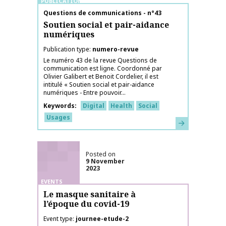
PUBLICATIONS
Publication name
Questions de communications - n°43
Soutien social et pair-aidance
numériques
Publication type
numero-revue
Le numéro 43 de la revue Questions de
communication est ligne. Coordonné par
Olivier Galibert et Benoit Cordelier, il est
intitulé « Soutien social et pair-aidance
numériques - Entre pouvoir...
Keywords
Digital
Health
Social
Usages
Learn more
Posted on
9 November
2023
EVENTS
Le masque sanitaire à
l’époque du covid-19
Event type
journee-etude-2