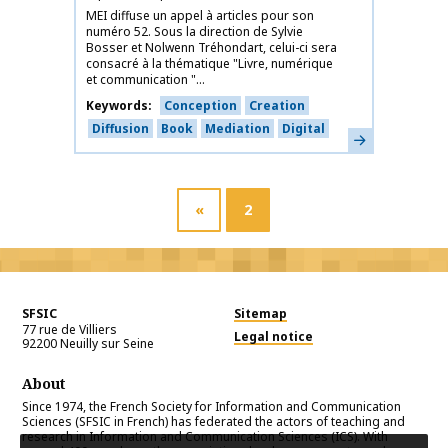
MEI diffuse un appel à articles pour son
numéro 52. Sous la direction de Sylvie
Bosser et Nolwenn Tréhondart, celui-ci sera
consacré à la thématique "Livre, numérique
et communication "...
Keywords
Conception
Creation
Diffusion
Book
Mediation
Digital
Learn more
«
2
SFSIC
Sitemap
77 rue de Villiers
Legal notice
92200
Neuilly sur Seine
About
Since 1974, the French Society for Information and Communication
Sciences (SFSIC in French) has federated the actors of teaching and
research in Information and Communication Sciences (ICS). With