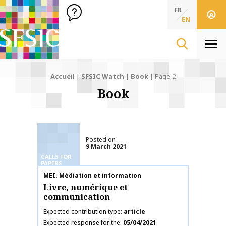
SFSIC Société Française des Sciences de l'Information & de 
Société Française des Sciences de l'In
FR
EN
Men
Accueil
|
SFSIC Watch
|
Book
|
Page 2
Book
Posted on
9 March 2021
CALLS FOR
PAPERS
Publication name
MEI. Médiation et information
Livre, numérique et
communication
Expected contribution type
article
Expected response for the
05/04/2021