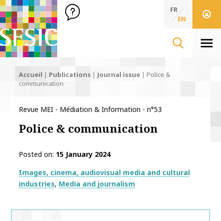
SFSIC Société Française des Sciences de l'Information & de 
Société Française des Sciences de l'In
FR
EN
Men
Accueil
|
Publications
|
Journal issue
|
Police &
communication
Revue MEI - Médiation & Information - n°53
Police & communication
Posted on
15 January 2024
Thématiques
Images, cinema, audiovisual media and cultural
industries
Media and journalism