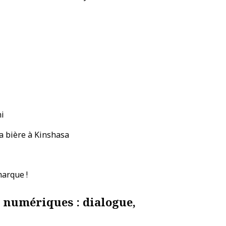
ni
la bière à Kinshasa
marque !
s numériques : dialogue,