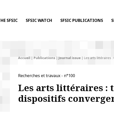
 DE LA COMMUNICATION
 l'Information & de la Communication
HE SFSIC
SFSIC WATCH
SFSIC PUBLICATIONS
S
Accueil
|
Publications
|
Journal issue
|
Les arts littéraires
Recherches et travaux - n°100
Les arts littéraires :
dispositifs converge