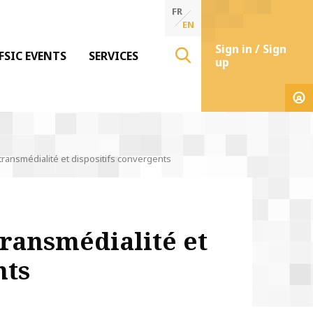
FR
EN
Sign in / Sign
FSIC EVENTS
SERVICES
up
 : transmédialité et dispositifs convergents
 transmédialité et
nts