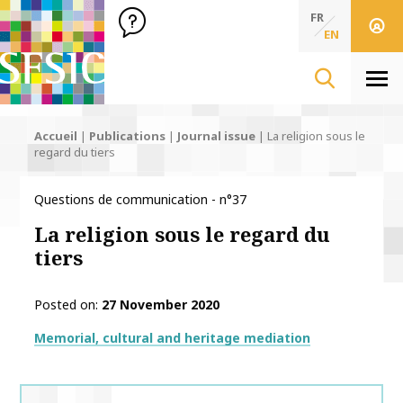
SFSIC Société Française des Sciences de l'Information & de 
Société Française des Sciences de l'In
FR
EN
Men
Accueil
|
Publications
|
Journal issue
|
La religion sous le
regard du tiers
Questions de communication - n°37
La religion sous le regard du
tiers
Posted on
27 November 2020
Thématiques
Memorial, cultural and heritage mediation