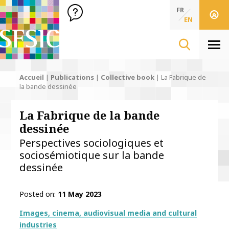
SFSIC Société Française des Sciences de l'Information & de 
Société Française des Sciences de l'In
FR
EN
Men
Accueil
|
Publications
|
Collective book
|
La Fabrique de
la bande dessinée
La Fabrique de la bande
dessinée
Perspectives sociologiques et
sociosémiotique sur la bande
dessinée
Posted on
11 May 2023
Thématiques
Images, cinema, audiovisual media and cultural
industries