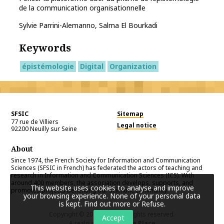
de la communication organisationnelle
Sylvie Parrini-Alemanno, Salma El Bourkadi
Keywords
épistémologie
Digital
Organization
SFSIC
Sitemap
77 rue de Villiers
Legal notice
92200
Neuilly sur Seine
About
Since 1974, the French Society for Information and Communication
Sciences (SFSIC in French) has federated the actors of teaching and
research in Information and Communication Sciences (ICS). With
around 400 members, the association develops, supports, and
This website uses cookies to analyse and improve
promotes projects benefiting our scientific community.
your browsing experience. None of your personal data
is kept.
Find out more or Refuse
.
Copyright © 2026
SFSIC
. All rights reserved.
Accept
A realisation
Première Place