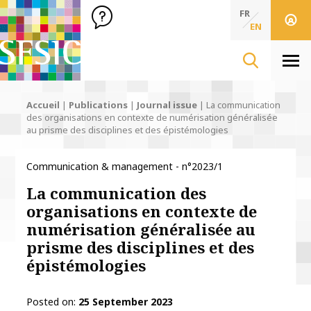
SFSIC Société Française des Sciences de l'Information & de 
Société Française des Sciences de l'In
FR
EN
Men
Accueil
|
Publications
|
Journal issue
|
La communication
des organisations en contexte de numérisation généralisée
au prisme des disciplines et des épistémologies
Communication & management - n°2023/1
La communication des
organisations en contexte de
numérisation généralisée au
prisme des disciplines et des
épistémologies
Posted on
25 September 2023