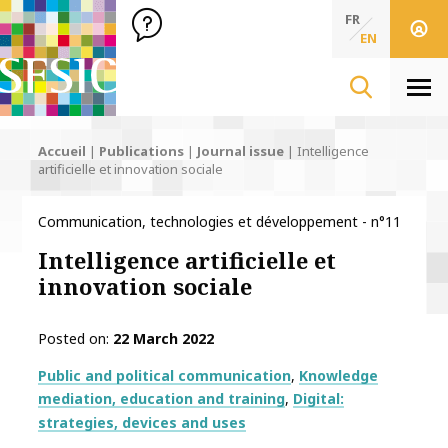
SFSIC Société Française des Sciences de l'Information & de 
Société Française des Sciences de l'In
FR
EN
Men
Accueil
|
Publications
|
Journal issue
|
Intelligence
artificielle et innovation sociale
Communication, technologies et développement - n°11
Intelligence artificielle et
innovation sociale
Posted on
22 March 2022
Thématiques
Public and political communication
Knowledge
mediation, education and training
Digital:
strategies, devices and uses