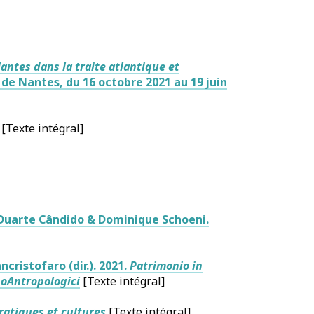
antes dans la traite atlantique et
 de Nantes, du 16 octobre 2021 au 19 juin
[Texte intégral]
Duarte Cândido & Dominique Schoeni.
cristofaro (dir.). 2021.
Patrimonio in
oAntropologici
[Texte intégral]
pratiques et cultures
[Texte intégral]