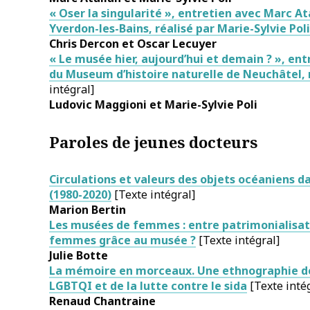
« Oser la singularité », entretien avec Marc Ata
Yverdon-les-Bains, réalisé par Marie-Sylvie Poli
Chris
Dercon
et Oscar
Lecuyer
« Le musée hier, aujourd’hui et demain ? », en
du Museum d’histoire naturelle de Neuchâtel, r
intégral]
Ludovic
Maggioni
et Marie-Sylvie
Poli
Paroles de jeunes docteurs
Circulations et valeurs des objets océaniens da
(1980-2020)
[Texte intégral]
Marion
Bertin
Les musées de femmes : entre patrimonialisat
femmes grâce au musée ?
[Texte intégral]
Julie
Botte
La mémoire en morceaux. Une ethnographie de 
LGBTQI et de la lutte contre le sida
[Texte inté
Renaud
Chantraine