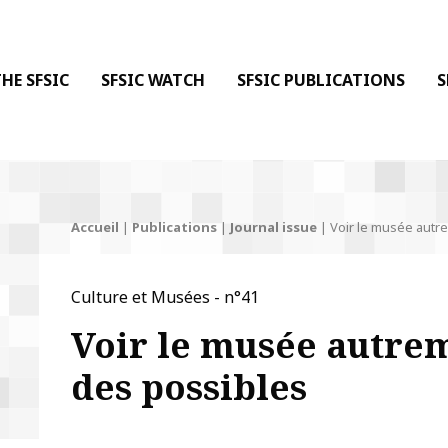
 DE LA COMMUNICATION
 l'Information & de la Communication
HE SFSIC
SFSIC WATCH
SFSIC PUBLICATIONS
S
Accueil
|
Publications
|
Journal issue
|
Voir le musée autr
Culture et Musées - n°41
Voir le musée autrem
des possibles