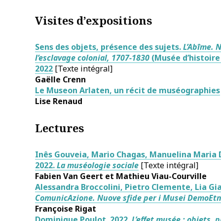
Visites d’expositions
Sens des objets, présence des sujets.
L’Abîme. N
l’esclavage colonial, 1707-1830
(Musée d’histoire
2022
[Texte intégral]
Gaëlle
Crenn
Le Museon Arlaten, un récit de muséographies
Lise
Renaud
Lectures
Inês Gouveia, Mario Chagas, Manuelina Maria 
2022.
La muséologie sociale
[Texte intégral]
Fabien
Van Geert
et Mathieu
Viau-Courville
Alessandra Broccolini, Pietro Clemente, Lia Gian
ComunicAzione. Nuove sfide per i Musei DemoEtn
Françoise Rigat
Dominique Poulot. 2022.
L’effet musée : objets, 