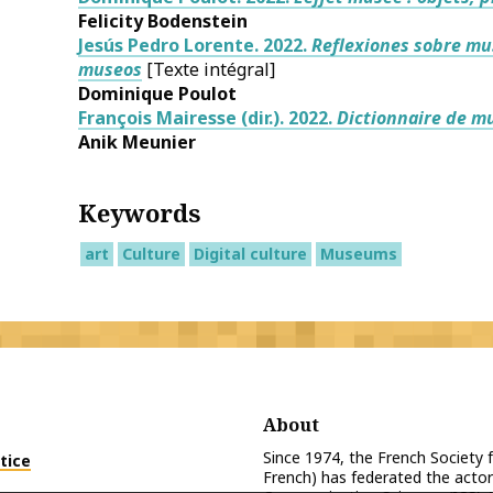
Felicity
Bodenstein
Jesús Pedro Lorente. 2022.
Reflexiones sobre mus
museos
[Texte intégral]
Dominique Poulot
François Mairesse (dir.). 2022.
Dictionnaire de m
Anik
Meunier
Keywords
art
Culture
Digital culture
Museums
About
Since 1974, the French Society
tice
French) has federated the actor