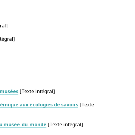
ral]
tégral]
s musées
[Texte intégral]
stémique aux écologies de savoirs
[Texte
n du musée-du-monde
[Texte intégral]