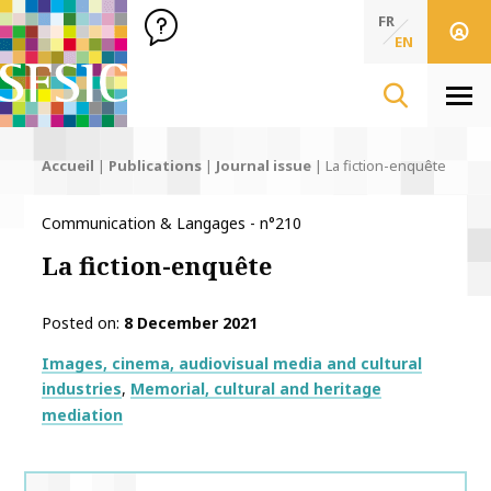
SFSIC Société Française des Sciences de l'Information & de 
Société Française des Sciences de l'In
FR
EN
Men
Accueil
|
Publications
|
Journal issue
|
La fiction-enquête
Communication & Langages - n°210
La fiction-enquête
Posted on
8 December 2021
Thématiques
Images, cinema, audiovisual media and cultural
industries
Memorial, cultural and heritage
mediation