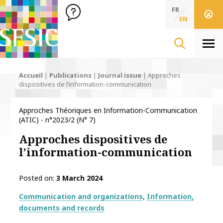
SFSIC Société Française des Sciences de l'Information & de 
Société Française des Sciences de l'In
FR
EN
Men
Accueil
|
Publications
|
Journal issue
|
Approches
dispositives de l’information-communication
Approches Théoriques en Information-Communication
(ATIC) - n°2023/2 (N° 7)
Approches dispositives de
l’information-communication
Posted on
3 March 2024
Thématiques
Communication and organizations
Information,
documents and records