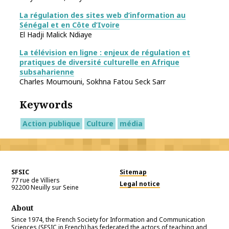
La régulation des sites web d’information au
Sénégal et en Côte d’Ivoire
El Hadji Malick Ndiaye
La télévision en ligne : enjeux de régulation et
pratiques de diversité culturelle en Afrique
subsaharienne
Charles Moumouni, Sokhna Fatou Seck Sarr
Keywords
Action publique
Culture
média
SFSIC
Sitemap
77 rue de Villiers
Legal notice
92200
Neuilly sur Seine
About
Since 1974, the French Society for Information and Communication
Sciences (SFSIC in French) has federated the actors of teaching and