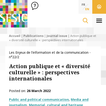
SFSIC Société Française des Sciences de l'Information & de 
Société Française des Sciences de l'In
FR
EN
Men
Accueil
|
Publications
|
Journal issue
|
Action publique et
« diversité culturelle » : perspectives internationales
Les Enjeux de l'information et de la communication -
n°22/2
Action publique et « diversité
culturelle » : perspectives
internationales
Posted on
26 March 2022
Thématiques
Public and political communication
Media and
journalism
Memorial, cultural and heritage