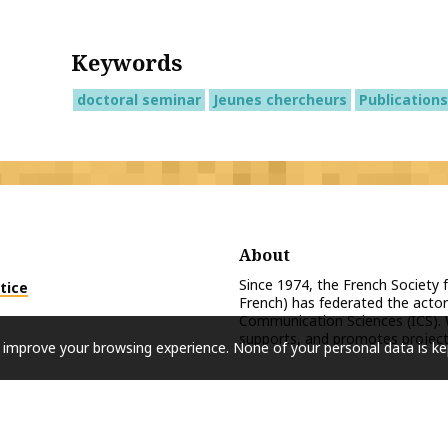
Keywords
doctoral seminar
Jeunes chercheurs
Publications
About
Since 1974, the French Society
tice
French) has federated the actor
Communication Sciences (ICS). 
supports, and promotes projects
 improve your browsing experience. None of your personal data is ke
Copyright © 2026
SFSIC
. All rights reserved.
A realisation
Première Place