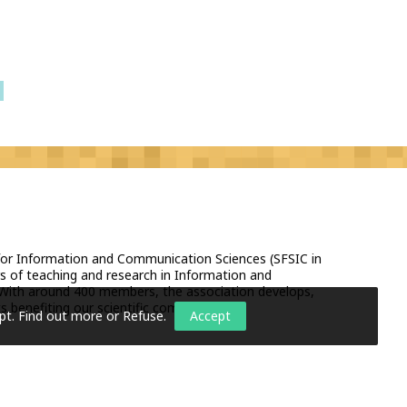
 for Information and Communication Sciences (SFSIC in
s of teaching and research in Information and
With around 400 members, the association develops,
 benefiting our scientific community.
pt.
Find out more or Refuse
.
Accept