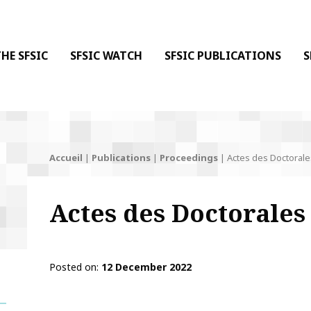
 DE LA COMMUNICATION
 l'Information & de la Communication
HE SFSIC
SFSIC WATCH
SFSIC PUBLICATIONS
S
Accueil
|
Publications
|
Proceedings
|
Actes des Doctorale
Actes des Doctorales
Posted on
12 December 2022