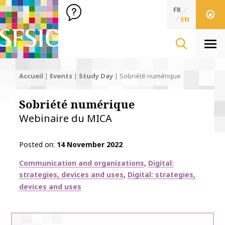
SFSIC Société Française des Sciences de l'Information & de 
Société Française des Sciences de l'In
FR
EN
Men
Accueil
|
Events
|
Study Day
|
Sobriété numérique
Sobriété numérique
Webinaire du MICA
Posted on
14 November 2022
Thématiques
Communication and organizations
Digital:
strategies, devices and uses
Digital: strategies,
devices and uses