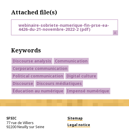
Attached file(s)
webinaire-sobriete-numerique-fin-prse-ea-
4426-du-21-novembre-2022-2
(pdf)
Keywords
Discourse analysis
Communication
Corporate communication
Political communication
Digital culture
Discourse
Discours médiatiques
Éducation au numérique
Impensé numérique
SFSIC
Sitemap
77 rue de Villiers
Legal notice
92200
Neuilly sur Seine