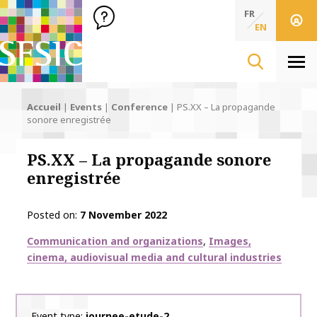
SFSIC Société Française des Sciences de l'Information & de 
Société Française des Sciences de l'In
FR
EN
Men
Accueil
|
Events
|
Conference
|
PS.XX – La propagande
sonore enregistrée
PS.XX – La propagande sonore
enregistrée
Posted on
7 November 2022
Thématiques
Communication and organizations
Images,
cinema, audiovisual media and cultural industries
Event type
journee-etude-2