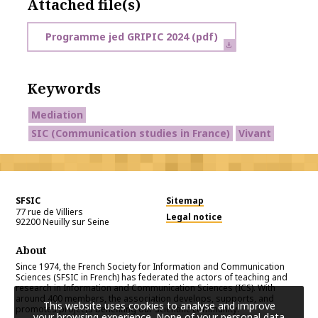
Attached file(s)
Programme jed GRIPIC 2024
(pdf)
Keywords
Mediation
SIC (Communication studies in France)
Vivant
SFSIC
Sitemap
77 rue de Villiers
Legal notice
92200
Neuilly sur Seine
About
Since 1974, the French Society for Information and Communication
Sciences (SFSIC in French) has federated the actors of teaching and
research in Information and Communication Sciences (ICS). With
around 400 members, the association develops, supports, and
This website uses cookies to analyse and improve
promotes projects benefiting our scientific community.
your browsing experience. None of your personal data