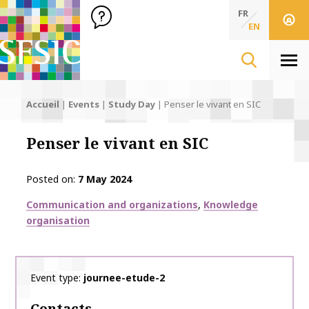
SFSIC Société Française des Sciences de l'Information & de 
Société Française des Sciences de l'In
FR
EN
Men
Accueil
|
Events
|
Study Day
|
Penser le vivant en SIC
Penser le vivant en SIC
Posted on
7 May 2024
Thématiques
Communication and organizations
Knowledge
organisation
Event type
journee-etude-2
Contacts