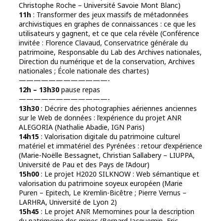
Christophe Roche – Université Savoie Mont Blanc)
11h
: Transformer des jeux massifs de métadonnées
archivistiques en graphes de connaissances : ce que les
utilisateurs y gagnent, et ce que cela révèle (Conférence
invitée : Florence Clavaud, Conservatrice générale du
patrimoine, Responsable du Lab des Archives nationales,
Direction du numérique et de la conservation, Archives
nationales ; École nationale des chartes)
————————————-
12h – 13h30
pause repas
————————————-
13h30
: Décrire des photographies aériennes anciennes
sur le Web de données : l’expérience du projet ANR
ALEGORIA (Nathalie Abadie, IGN Paris)
14h15
: Valorisation digitale du patrimoine culturel
matériel et immatériel des Pyrénées : retour d’expérience
(Marie-Noëlle Bessagnet, Christian Sallabery – LIUPPA,
Université de Pau et des Pays de l’Adour)
15h00
: Le projet H2020 SILKNOW : Web sémantique et
valorisation du patrimoine soyeux européen (Marie
Puren – Epitech, Le Kremlin-Bicêtre ; Pierre Vernus –
LARHRA, Université de Lyon 2)
15h45
: Le projet ANR Memomines pour la description
du patrimoine des mines (Bernard Jacquemin, Eric