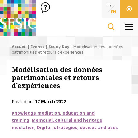
SFSIC Société Française des Sciences de l'Information & de 
Société Française des Sciences de l'In
FR
EN
Men
Accueil
|
Events
|
Study Day
|
Modélisation des données
patrimoniales et retours d’expériences
Modélisation des données
patrimoniales et retours
d’expériences
Posted on
17 March 2022
Thématiques
Knowledge mediation, education and
training
Memorial, cultural and heritage
mediation
Digital: strategies, devices and uses