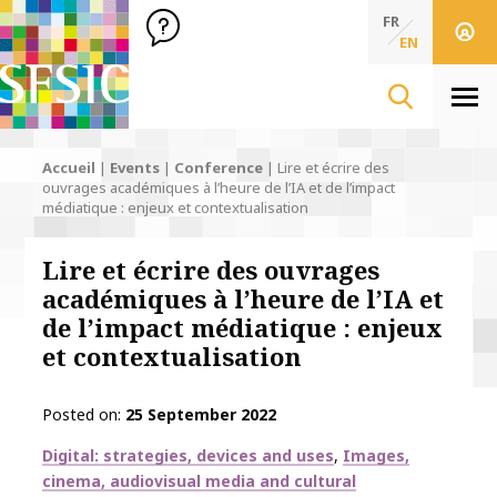
SFSIC Société Française des Sciences de l'Information & de 
Société Française des Sciences de l'In
FR
EN
Men
Accueil
|
Events
|
Conference
|
Lire et écrire des
ouvrages académiques à l’heure de l’IA et de l’impact
médiatique : enjeux et contextualisation
Lire et écrire des ouvrages
académiques à l’heure de l’IA et
de l’impact médiatique : enjeux
et contextualisation
Posted on
25 September 2022
Thématiques
Digital: strategies, devices and uses
Images,
cinema, audiovisual media and cultural