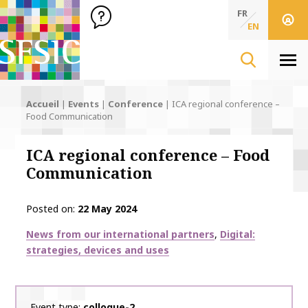
SFSIC Société Française des Sciences de l'Information & de 
Société Française des Sciences de l'In
FR
EN
Men
Accueil
|
Events
|
Conference
|
ICA regional conference –
Food Communication
ICA regional conference – Food
Communication
Posted on
22 May 2024
Thématiques
News from our international partners
Digital:
strategies, devices and uses
Event type
colloque-2