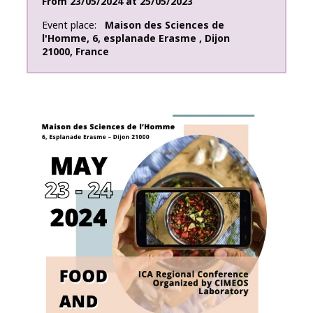
From
23/05/2024
at
25/05/2023
Event place
Maison des Sciences de
l'Homme
,
6, esplanade Erasme
,
Dijon
21000
,
France