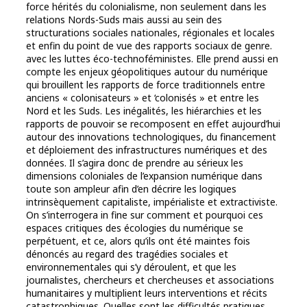
force hérités du colonialisme, non seulement dans les
relations Nords-Suds mais aussi au sein des
structurations sociales nationales, régionales et locales
et enfin du point de vue des rapports sociaux de genre.
avec les luttes éco-technoféministes. Elle prend aussi en
compte les enjeux géopolitiques autour du numérique
qui brouillent les rapports de force traditionnels entre
anciens « colonisateurs » et ‘colonisés » et entre les
Nord et les Suds. Les inégalités, les hiérarchies et les
rapports de pouvoir se recomposent en effet aujourd’hui
autour des innovations technologiques, du financement
et déploiement des infrastructures numériques et des
données. Il s’agira donc de prendre au sérieux les
dimensions coloniales de l’expansion numérique dans
toute son ampleur afin d’en décrire les logiques
intrinsèquement capitaliste, impérialiste et extractiviste.
On s’interrogera in fine sur comment et pourquoi ces
espaces critiques des écologies du numérique se
perpétuent, et ce, alors qu’ils ont été maintes fois
dénoncés au regard des tragédies sociales et
environnementales qui s’y déroulent, et que les
journalistes, chercheurs et chercheuses et associations
humanitaires y multiplient leurs interventions et récits
catastrophiques. Quelles sont les difficultés pratiques