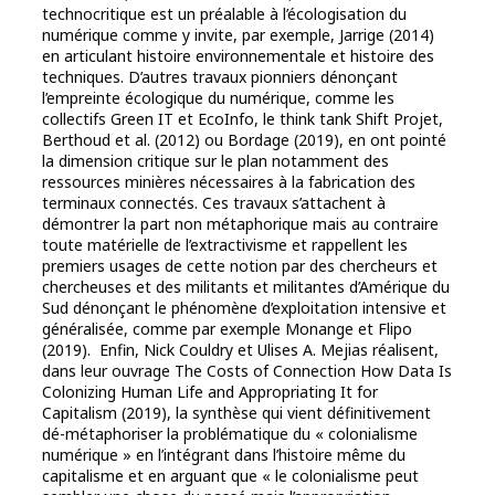
technocritique est un préalable à l’écologisation du
numérique comme y invite, par exemple, Jarrige (2014)
en articulant histoire environnementale et histoire des
techniques. D’autres travaux pionniers dénonçant
l’empreinte écologique du numérique, comme les
collectifs Green IT et EcoInfo, le think tank Shift Projet,
Berthoud et al. (2012) ou Bordage (2019), en ont pointé
la dimension critique sur le plan notamment des
ressources minières nécessaires à la fabrication des
terminaux connectés. Ces travaux s’attachent à
démontrer la part non métaphorique mais au contraire
toute matérielle de l’extractivisme et rappellent les
premiers usages de cette notion par des chercheurs et
chercheuses et des militants et militantes d’Amérique du
Sud dénonçant le phénomène d’exploitation intensive et
généralisée, comme par exemple Monange et Flipo
(2019). Enfin, Nick Couldry et Ulises A. Mejias réalisent,
dans leur ouvrage The Costs of Connection How Data Is
Colonizing Human Life and Appropriating It for
Capitalism (2019), la synthèse qui vient définitivement
dé-métaphoriser la problématique du « colonialisme
numérique » en l’intégrant dans l’histoire même du
capitalisme et en arguant que « le colonialisme peut