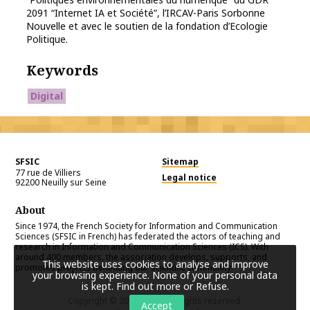
2091 “Internet IA et Société”, l’IRCAV-Paris Sorbonne
Nouvelle et avec le soutien de la fondation d’Ecologie
Politique.
Keywords
Digital
SFSIC
Sitemap
77 rue de Villiers
Legal notice
92200
Neuilly sur Seine
About
Since 1974, the French Society for Information and Communication
Sciences (SFSIC in French) has federated the actors of teaching and
research in Information and Communication Sciences (ICS). With
around 400 members, the association develops, supports, and
This website uses cookies to analyse and improve
promotes projects benefiting our scientific community.
your browsing experience. None of your personal data
is kept.
Find out more or Refuse
.
Copyright © 2026
SFSIC
. All rights reserved.
Accept