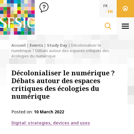
SFSIC Société Française des Sciences de l'Information & de 
Société Française des Sciences de l'In
FR
EN
Men
Accueil
|
Events
|
Study Day
|
Décolonialiser le
numérique ? Débats autour des espaces critiques des
écologies du numérique
Décolonialiser le numérique ?
Débats autour des espaces
critiques des écologies du
numérique
Posted on
10 March 2022
Thématiques
Digital: strategies, devices and uses