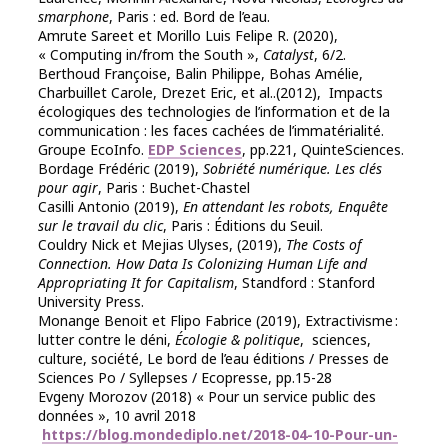
smarphone
, Paris : ed. Bord de l’eau.
Amrute Sareet et Morillo Luis Felipe R. (2020),
« Computing in/from the South »,
Catalyst
, 6/2.
Berthoud Françoise, Balin Philippe, Bohas Amélie,
Charbuillet Carole, Drezet Eric, et al..(2012), Impacts
écologiques des technologies de l’information et de la
communication‎ : les faces cachées de l’immatérialité.
Groupe EcoInfo.
EDP Sciences
, pp.221, QuinteSciences.
Bordage Frédéric (2019),
Sobriété numérique. Les clés
pour agir
, Paris : Buchet-Chastel
Casilli Antonio (2019),
En attendant les robots, Enquête
sur le travail du clic
, Paris : Éditions du Seuil.
Couldry Nick et Mejias Ulyses, (2019),
The Costs of
Connection. How Data Is Colonizing Human Life and
Appropriating It for Capitalism
, Standford : Stanford
University Press.
Monange Benoit et Flipo Fabrice (2019), Extractivisme :
lutter contre le déni,
Écologie & politique
, sciences,
culture, société, Le bord de l’eau éditions / Presses de
Sciences Po / Syllepses / Ecopresse, pp.15-28
Evgeny Morozov (2018) « Pour un service public des
données », 10 avril 2018
https://blog.mondediplo.net/2018-04-10-Pour-un-