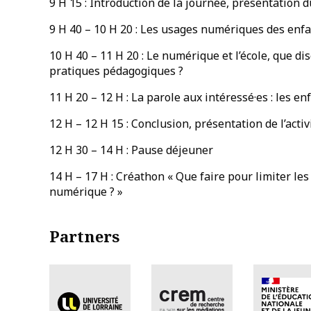
9 H 15 : Introduction de la journée, présentation d
9 H 40 – 10 H 20 : Les usages numériques des enfan
10 H 40 – 11 H 20 : Le numérique et l’école, que di
pratiques pédagogiques ?
11 H 20 – 12 H : La parole aux intéressé·es : les e
12 H – 12 H 15 : Conclusion, présentation de l’activ
12 H 30 – 14 H : Pause déjeuner
14 H – 17 H : Créathon « Que faire pour limiter les 
numérique ? »
Partners