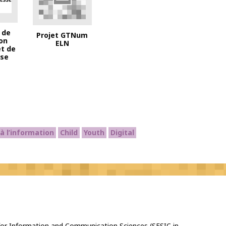
o ministère de l'éducation et de la jeunesse 2023
 de
Projet GTNum
ion
ELN
et de
sse
à l’information
Child
Youth
Digital
 for Information and Communication Sciences (SFSIC in