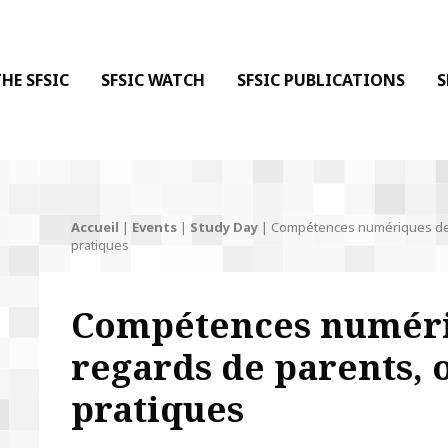
 DE LA COMMUNICATION
 l'Information & de la Communication
HE SFSIC
SFSIC WATCH
SFSIC PUBLICATIONS
S
Accueil
|
Events
|
Study Day
|
Compétences numériques des 
pratiques
Compétences numériq
regards de parents, 
pratiques