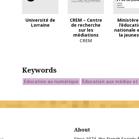
Log
Université de
CREM – Centre
Ministère
Lorraine
de recherche
l’éducat
sur les
nationale 
médiations
la jeune
CREM
Keywords
Éducation au numérique
Éducation aux médias et 
About
Since 1974, the French Society