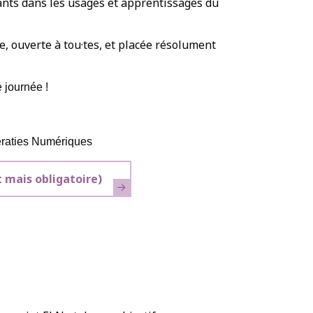
nts dans les usages et apprentissages du
, ouverte à tou·tes, et placée résolument
e journée !
ératies Numériques
it mais obligatoire)