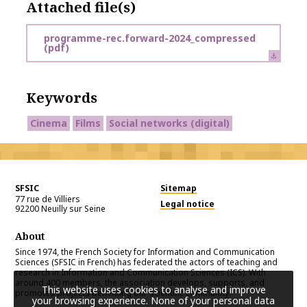
Attached file(s)
programme-rec.forward-2024_compressed
(pdf)
Keywords
Cinema
Films
Social networks (digital)
SFSIC
Sitemap
77 rue de Villiers
Legal notice
92200
Neuilly sur Seine
About
Since 1974, the French Society for Information and Communication
Sciences (SFSIC in French) has federated the actors of teaching and
research in Information and Communication Sciences (ICS). With
around 400 members, the association develops, supports, and
This website uses cookies to analyse and improve
promotes projects benefiting our scientific community.
your browsing experience. None of your personal data