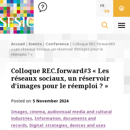
SFSIC Société Française des Sciences de l'Information & de 
Société Française des Sciences de l'In
FR
EN
Men
Accueil
|
Events
|
Conference
|
Colloque REC.forward#3
« Les réseaux sociaux, un réservoir d’images pour le
réemploi ? »
Colloque REC.forward#3 « Les
réseaux sociaux, un réservoir
d’images pour le réemploi ? »
Posted on
5 November 2024
Thématiques
Images, cinema, audiovisual media and cultural
industries
Information, documents and
records
Digital: strategies, devices and uses