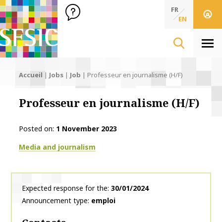
SFSIC Société Française des Sciences de l'Information & de 
Société Française des Sciences de l'In
FR
EN
Men
Accueil
|
Jobs
|
Job
|
Professeur en journalisme (H/F)
Professeur en journalisme (H/F)
Posted on
1 November 2023
Thématiques
Media and journalism
Expected response for the
30/01/2024
Announcement type
emploi