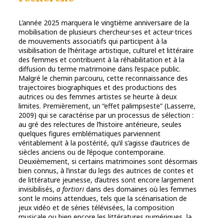
L’année 2025 marquera le vingtième anniversaire de la
mobilisation de plusieurs chercheur·ses et acteur·trices
de mouvements associatifs qui participent à la
visibilisation de l’héritage artistique, culturel et littéraire
des femmes et contribuent à la réhabilitation et à la
diffusion du terme matrimoine dans l’espace public.
Malgré le chemin parcouru, cette reconnaissance des
trajectoires biographiques et des productions des
autrices ou des femmes artistes se heurte à deux
limites. Premièrement, un “effet palimpseste” (Lasserre,
2009) qui se caractérise par un processus de sélection :
au gré des relectures de l’histoire antérieure, seules
quelques figures emblématiques parviennent
véritablement à la postérité, qu’il s’agisse d’autrices de
siècles anciens ou de l’époque contemporaine.
Deuxièmement, si certains matrimoines sont désormais
bien connus, à l’instar du legs des autrices de contes et
de littérature jeunesse, d’autres sont encore largement
invisibilisés,
a fortiori
dans des domaines où les femmes
sont le moins attendues, tels que la scénarisation de
jeux vidéo et de séries télévisées, la composition
musicale ou bien encore les littératures numériques, la