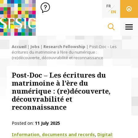
SFSIC Société Française des Sciences de l'Information & de 
Société Française des Sciences de l'In
FR
EN
Men
Accueil
|
Jobs
|
Research Fellowship
|
Post-Doc – Les
écritures du matrimoine à l’ère du numérique :
(re)découverte, découvrabilité et reconnaissance
Post-Doc – Les écritures du
matrimoine à l’ère du
numérique : (re)découverte,
découvrabilité et
reconnaissance
Posted on
11 July 2025
Thématiques
Information, documents and records
Digital: