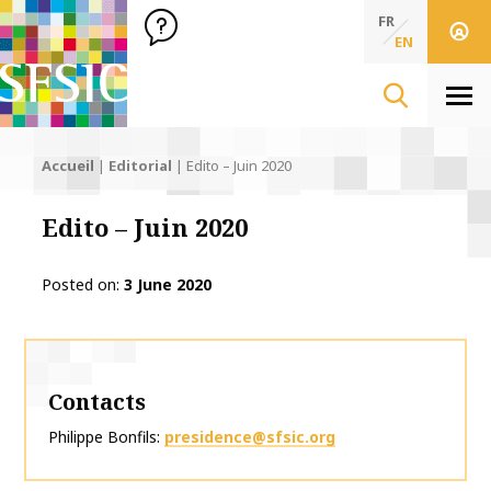
SFSIC Société Française des Sciences de l'Information & de 
Société Française des Sciences de l'In
FR
EN
Men
Accueil
|
Editorial
|
Edito – Juin 2020
Edito – Juin 2020
Posted on
3 June 2020
Contacts
Philippe Bonfils
presidence@sfsic.org