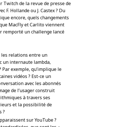
ur Twitch de la revue de presse de
c F. Hollande ou J. Castex ? Du
itique encore, quels changements
 que MacFly et Carlito viennent
oir remporté un challenge lancé
 les relations entre un
c un internaute lambda,
 Par exemple, qu’implique le
aines vidéos ? Est-ce un
conversation avec les abonnés
mage de l’usager construit
ithmiques à travers ses
eurs et la possibilité de
s ?
pparaissent sur YouTube ?
tandardisées, que sont les «