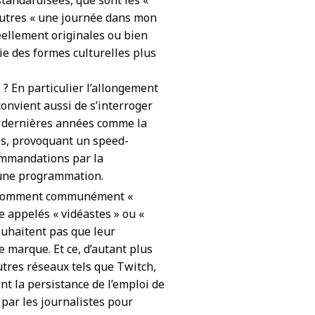
autres « une journée dans mon
éellement originales ou bien
gie des formes culturelles plus
? En particulier l’allongement
l convient aussi de s’interroger
s dernières années comme la
ages, provoquant un speed-
ommandations par la
r une programmation.
 nomment communément «
e appelés « vidéastes » ou «
souhaitent pas que leur
e marque. Et ce, d’autant plus
utres réseaux tels que Twitch,
nt la persistance de l’emploi de
 par les journalistes pour