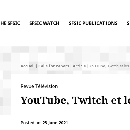
 DE LA COMMUNICATION
 l'Information & de la Communication
HE SFSIC
SFSIC WATCH
SFSIC PUBLICATIONS
S
Accueil
|
Calls for Papers
|
Article
|
YouTube, Twitch et les
Revue Télévision
YouTube, Twitch et l
Posted on
25 June 2021