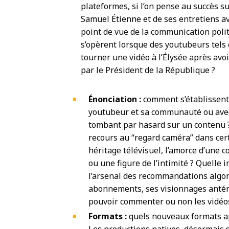
plateformes, si l’on pense au succès s
Samuel Étienne et de ses entretiens ave
point de vue de la communication pol
s’opèrent lorsque des youtubeurs tels
tourner une vidéo à l’Élysée après av
par le Président de la République ?
Énonciation :
comment s’établissent
youtubeur et sa communauté ou ave
tombant par hasard sur un contenu ?
recours au “regard caméra” dans cert
héritage télévisuel, l’amorce d’une 
ou une figure de l’intimité ?
Quelle i
l’arsenal des recommandations algor
abonnements, ses
visionnages antéri
pouvoir commenter ou non les vidéo
Formats :
quels nouveaux formats a
Les productions natives, désormais s