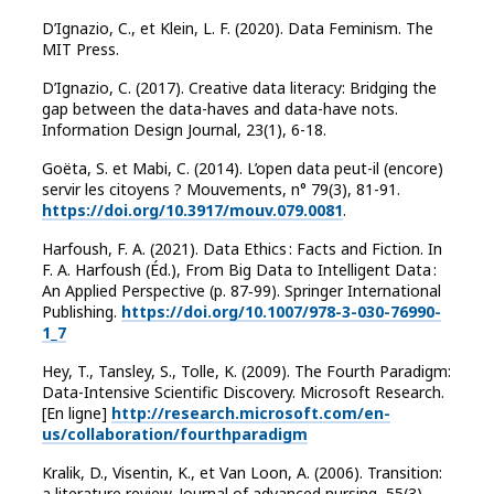
D’Ignazio, C., et Klein, L. F. (2020). Data Feminism. The
MIT Press.
D’Ignazio, C. (2017). Creative data literacy: Bridging the
gap between the data-haves and data-have nots.
Information Design Journal, 23(1), 6-18.
Goëta, S. et Mabi, C. (2014). L’open data peut-il (encore)
servir les citoyens ? Mouvements, n° 79(3), 81-91.
https://doi.org/10.3917/mouv.079.0081
.
Harfoush, F. A. (2021). Data Ethics : Facts and Fiction. In
F. A. Harfoush (Éd.), From Big Data to Intelligent Data :
An Applied Perspective (p. 87‑99). Springer International
Publishing.
https://doi.org/10.1007/978-3-030-76990-
1_7
Hey, T., Tansley, S., Tolle, K. (2009). The Fourth Paradigm:
Data-Intensive Scientific Discovery. Microsoft Research.
[En ligne]
http://research.microsoft.com/en-
us/collaboration/fourthparadigm
Kralik, D., Visentin, K., et Van Loon, A. (2006). Transition:
a literature review. Journal of advanced nursing, 55(3),