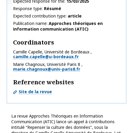
Expected response for the
15/03/2025
Response type
Résumé
Expected contribution type
article
Publication name
Approches théoriques en
information communication (ATIC)
Coordinators
Camille
Capelle
,
Université de Bordeaux
,
camille.capelle@u-bordeaux.fr
Marie
Chagnoux
,
Université Paris 8
,
marie.chagnoux@univ-paris8.fr
Reference websites
Site de la revue
La revue Approches Théoriques en Information
Communication (ATIC) lance un appel à contributions
intitulé “Repenser la culture des données”, sous la
direction de Camille Capelle (Université de Bordeaux ) et