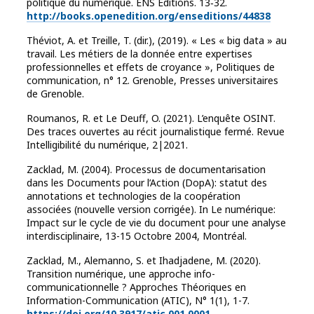
politique du numérique. ENS Éditions. 13‑32.
http://books.openedition.org/enseditions/44838
Théviot, A. et Treille, T. (dir.), (2019). « Les « big data » au
travail. Les métiers de la donnée entre expertises
professionnelles et effets de croyance », Politiques de
communication, n° 12. Grenoble, Presses universitaires
de Grenoble.
Roumanos, R. et Le Deuff, O. (2021). L’enquête OSINT.
Des traces ouvertes au récit journalistique fermé. Revue
Intelligibilité du numérique, 2|2021.
Zacklad, M. (2004). Processus de documentarisation
dans les Documents pour l’Action (DopA): statut des
annotations et technologies de la coopération
associées (nouvelle version corrigée). In Le numérique:
Impact sur le cycle de vie du document pour une analyse
interdisciplinaire, 13-15 Octobre 2004, Montréal.
Zacklad, M., Alemanno, S. et Ihadjadene, M. (2020).
Transition numérique, une approche info-
communicationnelle ? Approches Théoriques en
Information-Communication (ATIC), N° 1(1), 1-7.
https://doi.org/10.3917/atic.001.0001
.