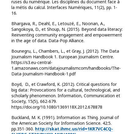
ruses du numérique. Les disciplines du document face à
la métis du calcul. Interfaces Numériques, 11(2), pp. 1-
16.
Bhargava, R., Deahl, E., Letouzé, E., Noonan, A.,
Sangokoya, D., et Shoup, N. (2015). Beyond data literacy:
Reinventing community engagement and empowerment
in the age of data. Data-Pop Alliance.
Bounegru, L., Chambers, L., et Gray, J. (2012). The Data
Journalism Handbook 1. European Journalism Centre.
https://s3.eu-central-
1.amazonaws.com/datajournalismcom/handbooks/The-
Data-Journalism-Handbook-1.pdf
Boyd, D., et Crawford, K. (2012). Critical questions for
big data : Provocations for a cultural, technological, and
scholarly phenomenon. Information, Communication et
Society, 15(5), 662‑679.
https://doi.org/10.1080/1369118X.2012.678878
Buckland, M. K. (1991). Information as Thing. Journal of
the American Society for Information Science. 42:5.
pp.351-360.
http://skat.ihmc.us/rid=1KR7VC4CQ-