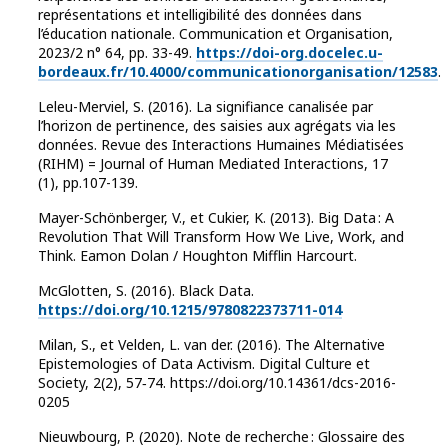
représentations et intelligibilité des données dans
l’éducation nationale. Communication et Organisation,
2023/2 n° 64, pp. 33-49.
https://doi-org.docelec.u-
bordeaux.fr/10.4000/communicationorganisation/12583
.
Leleu-Merviel, S. (2016). La signifiance canalisée par
l’horizon de pertinence, des saisies aux agrégats via les
données. Revue des Interactions Humaines Médiatisées
(RIHM) = Journal of Human Mediated Interactions, 17
(1), pp.107-139.
Mayer-Schönberger, V., et Cukier, K. (2013). Big Data : A
Revolution That Will Transform How We Live, Work, and
Think. Eamon Dolan / Houghton Mifflin Harcourt.
McGlotten, S. (2016). Black Data.
https://doi.org/10.1215/9780822373711-014
Milan, S., et Velden, L. van der. (2016). The Alternative
Epistemologies of Data Activism. Digital Culture et
Society, 2(2), 57‑74. https://doi.org/10.14361/dcs-2016-
0205
Nieuwbourg, P. (2020). Note de recherche : Glossaire des