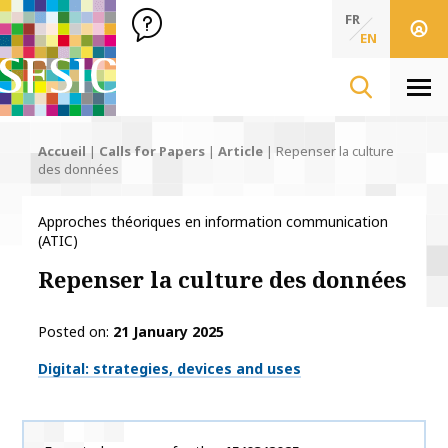
SFSIC Société Française des Sciences de l'Information & de 
Société Française des Sciences de l'In
FR
EN
Men
Accueil
|
Calls for Papers
|
Article
|
Repenser la culture
des données
Approches théoriques en information communication
(ATIC)
Repenser la culture des données
Posted on
21 January 2025
Thématiques
Digital: strategies, devices and uses