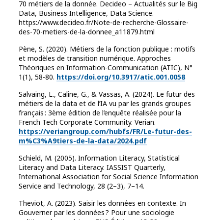
70 métiers de la donnée. Decideo – Actualités sur le Big
Data, Business Intelligence, Data Science.
https://www.decideo.fr/Note-de-recherche-Glossaire-
des-70-metiers-de-la-donnee_a11879.html
Pène, S. (2020). Métiers de la fonction publique : motifs
et modèles de transition numérique. Approches
Théoriques en Information-Communication (ATIC), N°
1(1), 58-80.
https://doi.org/10.3917/atic.001.0058
Salvaing, L., Caline, G., & Vassas, A. (2024). Le futur des
métiers de la data et de l’IA vu par les grands groupes
français : 3ème édition de l’enquête réalisée pour la
French Tech Corporate Community. Verian.
https://veriangroup.com/hubfs/FR/Le-futur-des-
m%C3%A9tiers-de-la-data/2024.pdf
Schield, M. (2005). Information Literacy, Statistical
Literacy and Data Literacy. IASSIST Quarterly,
International Association for Social Science Information
Service and Technology, 28 (2–3), 7–14.
Theviot, A. (2023). Saisir les données en contexte. In
Gouverner par les données ? Pour une sociologie