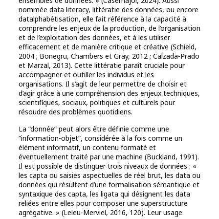
ensembles de données. » (Casemajor, 2024). Aussi
nommée data literacy, littératie des données, ou encore
datalphabétisation, elle fait référence à la capacité à
comprendre les enjeux de la production, de l’organisation
et de l’exploitation des données, et à les utiliser
efficacement et de manière critique et créative (Schield,
2004 ; Bonegru, Chambers et Gray, 2012 ; Calzada-Prado
et Marzal, 2013). Cette littératie paraît cruciale pour
accompagner et outiller les individus et les
organisations. Il s’agit de leur permettre de choisir et
d’agir grâce à une compréhension des enjeux techniques,
scientifiques, sociaux, politiques et culturels pour
résoudre des problèmes quotidiens.
La “donnée” peut alors être définie comme une
“information-objet”, considérée à la fois comme un
élément informatif, un contenu formaté et
éventuellement traité par une machine (Buckland, 1991).
Il est possible de distinguer trois niveaux de données : «
les capta ou saisies aspectuelles de réel brut, les data ou
données qui résultent d’une formalisation sémantique et
syntaxique des capta, les ligata qui désignent les data
reliées entre elles pour composer une superstructure
agrégative. » (Leleu-Merviel, 2016, 120). Leur usage