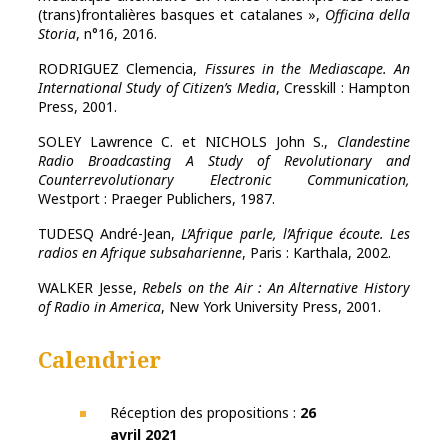
(trans)frontalières basques et catalanes »,
Officina della
Storia
, n°16, 2016.
RODRIGUEZ Clemencia,
Fissures in the Mediascape. An
International Study of Citizen’s Media
, Cresskill : Hampton
Press, 2001.
SOLEY Lawrence C. et NICHOLS John S.,
Clandestine
Radio Broadcasting
A Study of Revolutionary and
Counterrevolutionary Electronic Communication,
Westport : Praeger Publichers, 1987.
TUDESQ André-Jean,
L’Afrique parle, l’Afrique écoute. Les
radios en Afrique subsaharienne
, Paris : Karthala, 2002.
WALKER Jesse,
Rebels on the Air : An Alternative History
of Radio in America
, New York University Press, 2001.
Calendrier
Réception des propositions :
26
avril 2021