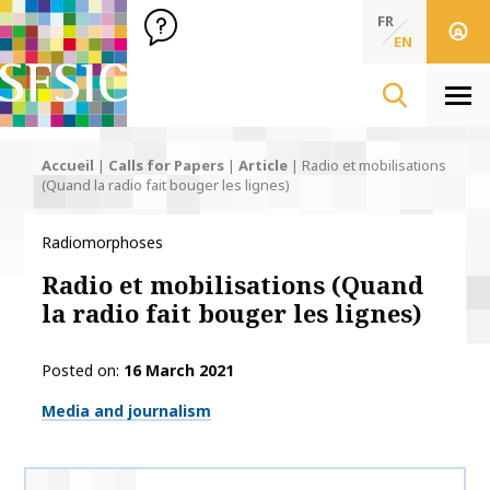
SFSIC Société Française des Sciences de l'Information & de 
Société Française des Sciences de l'In
FR
EN
Men
Accueil
|
Calls for Papers
|
Article
|
Radio et mobilisations
(Quand la radio fait bouger les lignes)
Radiomorphoses
Radio et mobilisations (Quand
la radio fait bouger les lignes)
Posted on
16 March 2021
Thématiques
Media and journalism