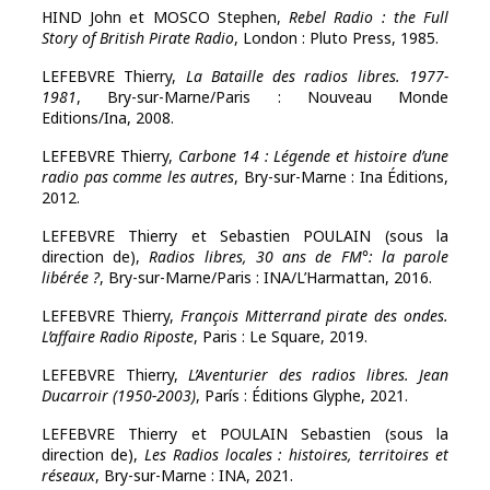
HIND John et MOSCO Stephen,
Rebel Radio : the Full
Story of British Pirate Radio
, London : Pluto Press, 1985.
LEFEBVRE Thierry,
La Bataille des radios libres. 1977-
1981
, Bry-sur-Marne/Paris : Nouveau Monde
Editions/Ina, 2008.
LEFEBVRE Thierry,
Carbone 14 : Légende et histoire d’une
radio pas comme les autres
, Bry-sur-Marne : Ina Éditions,
2012.
LEFEBVRE Thierry et Sebastien POULAIN (sous la
direction de),
Radios libres, 30 ans de FM°: la parole
libérée ?
, Bry-sur-Marne/Paris : INA/L’Harmattan, 2016.
LEFEBVRE Thierry,
François Mitterrand pirate des ondes.
L’affaire Radio Riposte
, Paris : Le Square, 2019.
LEFEBVRE Thierry,
L’Aventurier des radios libres. Jean
Ducarroir (1950-2003)
, París : Éditions Glyphe, 2021.
LEFEBVRE Thierry et POULAIN Sebastien (sous la
direction de),
Les Radios locales : histoires, territoires et
réseaux
, Bry-sur-Marne : INA, 2021.