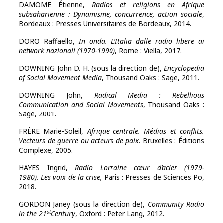
DAMOME Étienne,
Radios et religions en Afrique
subsaharienne : Dynamisme, concurrence, action sociale
,
Bordeaux : Presses Universitaires de Bordeaux, 2014.
DORO Raffaello,
In onda. L’Italia dalle radio libere ai
network nazionali (1970-1990)
, Rome : Viella, 2017.
DOWNING John D. H. (sous la direction de),
Encyclopedia
of Social Movement Media
, Thousand Oaks : Sage, 2011.
DOWNING John,
Radical Media : Rebellious
Communication and Social Movements
,
Thousand Oaks :
Sage, 2001.
FRÈRE Marie-Soleil,
Afrique centrale. Médias et conflits.
Vecteurs de guerre ou acteurs de paix
.
Bruxelles : Éditions
Complexe
,
2005.
HAYES Ingrid,
Radio Lorraine cœur d’acier (1979-
1980). Les voix de la crise,
Paris : Presses de Sciences Po,
2018.
GORDON Janey
(sous la direction de),
Community Radio
st
in the 21
Century
, Oxford : Peter Lang,
2012.