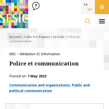
SFSIC Société Française des Sciences de l'Information & de 
Société Française des Sciences de l'In
FR
EN
Men
Accueil
|
Calls for Papers
|
Article
|
Police et
communication
MEI – Médiation Et Information
Police et communication
Posted on
7 May 2022
Thématiques
Communication and organizations
Public and
political communication