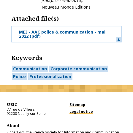
française (1950-2010)
.
Nouveau Monde Éditions.
Attached file(s)
MEI - AAC police & communication - mai
2022
(pdf)
Keywords
Communication
Corporate communication
Police
Professionalization
SFSIC
Sitemap
77 rue de Villiers
Legal notice
92200
Neuilly sur Seine
About
Since 1974, the French Society for Information and Communication