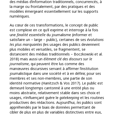
des médias d’information traditionnels, concurrencés, à
la marge ou frontalement, par des pratiques et des
modèles émergeant essentiellement sur les supports
numériques.
Au cœur de ces transformations, le concept de public
est complexe en ce qu’il exprime et interroge à la fois
une
finalité essentielle
du journalisme (informer et
satisfaire un – large – public), certaines de ses
évolutions
les plus marquantes
(les usages des publics deviennent
plus mobiles et versatiles, se fragmentent, se
distancient des médias traditionnels – Boczkowski et al.
2018) mais aussi un
élément clé des discours sur le
journalisme
, qui peuvent être lus comme des
manœuvres discursives servant à affirmer l’institution
journalistique dans une société et à en définir, pour ses
membres et ses non-membres, une partie de son
identité normative (Hanitzsch & Vos 2017). Le public est
demeuré longtemps cantonné à une entité plus ou
moins abstraite, relativement stable dans ses choix et
usages, n’influençant guère le
gatekeeping
et les routines
productives des rédactions. Aujourd’hui,
les
publics sont
appréhendés par le biais de données permettant de
cibler de plus en plus de variables distinctives entre eux,