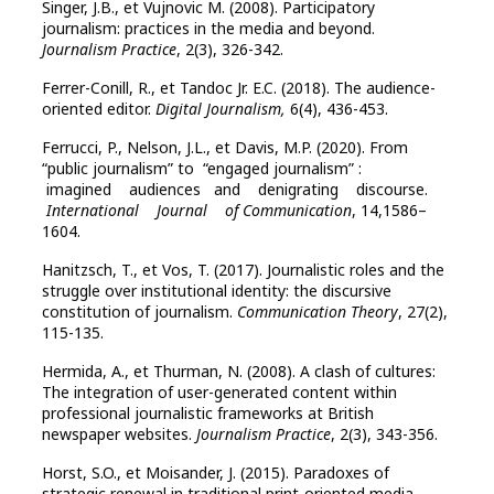
Singer, J.B., et Vujnovic M. (2008). Participatory
journalism: practices in the media and beyond.
Journalism Practice
, 2(3), 326-342.
Ferrer-Conill, R., et Tandoc Jr. E.C. (2018). The audience-
oriented editor.
Digital Journalism,
6(4), 436-453.
Ferrucci, P., Nelson, J.L., et Davis, M.P. (2020). From
“public journalism” to “engaged journalism” :
imagined audiences and denigrating discourse.
I
n
t
e
rnat
ional
Journal of Communication
, 14,1586–
1604.
Hanitzsch, T., et Vos, T. (2017). Journalistic roles and the
struggle over institutional identity: the discursive
constitution of journalism.
Communication Theory
, 27(2),
115-135.
Hermida, A., et Thurman, N. (2008). A clash of cultures:
The integration of user-generated content within
professional journalistic frameworks at British
newspaper websites.
Journalism Practice
, 2(3), 343-356.
Horst, S.O., et Moisander, J. (2015). Paradoxes of
strategic renewal in traditional print-oriented media