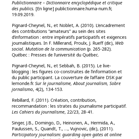
Publictionnaire – Dictionnaire encyclopédique et critique
des publics.
[En ligne] publictionnaire.huma-num.fr,
19.09.2019.
Pignard-Cheynel, N., et Noblet, A. (2010). L’encadrement
des contributions “amateurs” au sein des sites
d’information : entre impératifs participatifs et exigences
journalistiques. In F. Millerand, Proulx, J. Rueff (dir.),
Web
social. Mutation de la communication
(p. 265-282).
Québec : Presses de l’université du Québec.
Pignard-Cheynel, N., et Sebbah, B. (2015). Le live-
blogging : les figures co-construites de l’information et
du public participant. La couverture de l’affaire DSK par
lemonde.fr.
Sur le journalisme, About journalism, Sobre
jornalismo
, 4(2), 134-153.
Rebillard, F. (2011). Création, contribution,
recommandation : les strates du journalisme participatif.
Les Cahiers du journalisme
, 22/23, 28-41.
Singer, J.B., Domingo, D., Heinonen, A., Hermida, A.,
Paulussen, S., Quandt, T., …, Vujnovic, (dir.), (2011).
Participatory journalism: guarding open gates at online