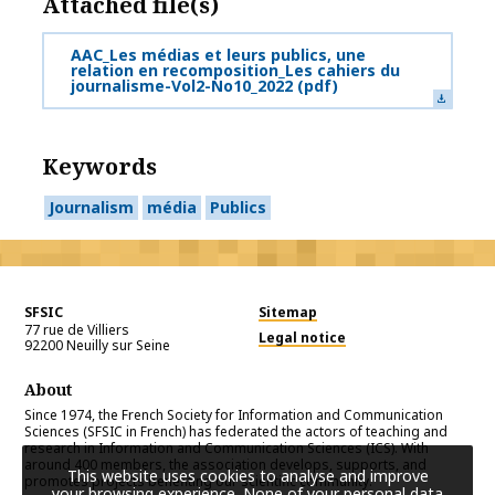
Attached file(s)
AAC_Les médias et leurs publics, une
relation en recomposition_Les cahiers du
journalisme-Vol2-No10_2022
(pdf)
Keywords
Journalism
média
Publics
SFSIC
Sitemap
77 rue de Villiers
Legal notice
92200
Neuilly sur Seine
About
Since 1974, the French Society for Information and Communication
Sciences (SFSIC in French) has federated the actors of teaching and
research in Information and Communication Sciences (ICS). With
around 400 members, the association develops, supports, and
This website uses cookies to analyse and improve
promotes projects benefiting our scientific community.
your browsing experience. None of your personal data