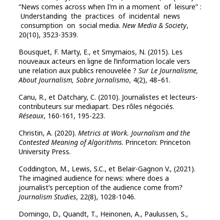
“News comes across when I’m in a moment of leisure” :
Understanding the practices of incidental news
consumption on social media.
New Media & Society
,
20(10), 3523-3539.
Bousquet, F. Marty, E., et Smyrnaios, N. (2015). Les
nouveaux acteurs en ligne de l’information locale vers
une relation aux publics renouvelée ?
Sur Le Journalisme,
About Journalism, Sobre Jornalismo
, 4(2), 48–61.
Canu, R., et Datchary, C. (2010). Journalistes et lecteurs-
contributeurs sur mediapart. Des rôles négociés.
Réseaux
, 160-161, 195-223.
Christin, A. (2020).
Metrics at Work. Journalism and the
Contested Meaning of Algorithms
. Princeton: Princeton
University Press.
Coddington, M., Lewis, S.C., et Belair-Gagnon V., (2021).
The imagined audience for news: where does a
journalist’s perception of the audience come from?
Journalism Studies
, 22(8), 1028-1046.
Domingo, D., Quandt, T., Heinonen, A., Paulussen, S.,