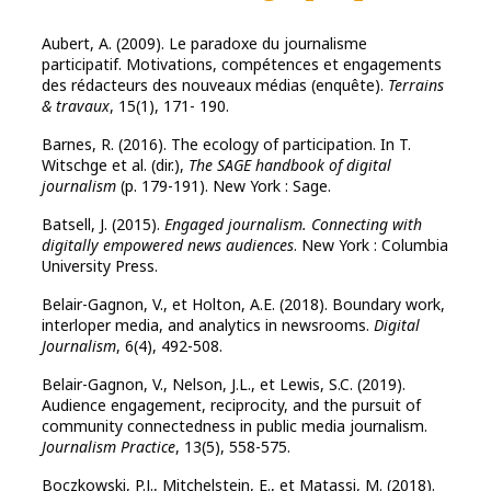
Aubert, A. (2009). Le paradoxe du journalisme
participatif. Motivations, compétences et engagements
des rédacteurs des nouveaux médias (enquête).
Terrains
& travaux
, 15(1), 171- 190.
Barnes, R. (2016). The ecology of participation. In T.
Witschge et al. (dir.),
The SAGE handbook of digital
journalism
(p. 179-191). New York : Sage.
Batsell, J. (2015).
Engaged journalism. Connecting with
digitally empowered news audiences
. New York : Columbia
University Press.
Belair-Gagnon, V., et Holton, A.E. (2018). Boundary work,
interloper media, and analytics in newsrooms.
Digital
Journalism
, 6(4), 492-508.
Belair-Gagnon, V., Nelson, J.L., et Lewis, S.C. (2019).
Audience engagement, reciprocity, and the pursuit of
community connectedness in public media journalism.
Journalism Practice
, 13(5), 558-575.
Boczkowski, P.J., Mitchelstein, E., et Matassi, M. (2018).