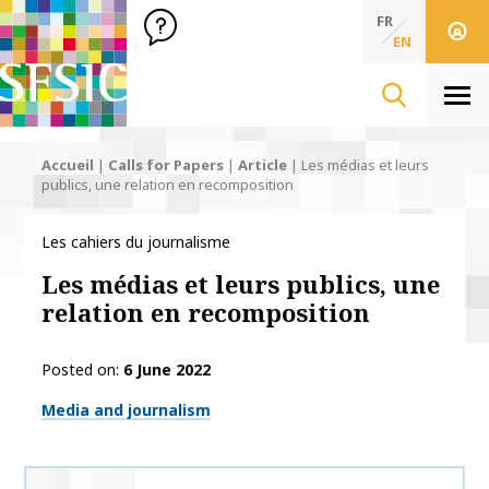
SFSIC Société Française des Sciences de l'Information & de 
Société Française des Sciences de l'In
FR
EN
Men
Accueil
|
Calls for Papers
|
Article
|
Les médias et leurs
publics, une relation en recomposition
Les cahiers du journalisme
Les médias et leurs publics, une
relation en recomposition
Posted on
6 June 2022
Thématiques
Media and journalism