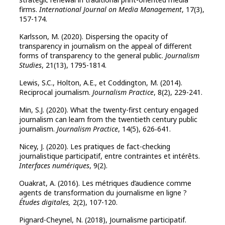
firms.
International Journal on Media Management
, 17(3),
157-174.
Karlsson, M. (2020). Dispersing the opacity of
transparency in journalism on the appeal of different
forms of transparency to the general public.
Journalism
Studies
, 21(13), 1795-1814.
Lewis, S.C., Holton, A.E., et Coddington, M. (2014).
Reciprocal journalism.
Journalism Practice
, 8(2), 229-241.
Min, S.J. (2020). What the twenty-first century engaged
journalism can learn from the twentieth century public
journalism.
Journalism Practice
, 14(5), 626‑641.
Nicey, J. (2020). Les pratiques de fact-checking
journalistique participatif, entre contraintes et intérêts.
Interfaces numériques
, 9(2).
Ouakrat, A. (2016). Les métriques d’audience comme
agents de transformation du journalisme en ligne ?
Études digitales,
2(2), 107-120.
Pignard-Cheynel, N. (2018), Journalisme participatif.