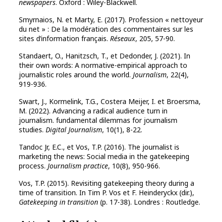
newspapers
. Oxford : Wiley-Blackwell.
Smyrnaios, N. et Marty, E. (2017). Profession « nettoyeur
du net » : De la modération des commentaires sur les
sites d’information français.
Réseaux
, 205, 57-90.
Standaert, O., Hanitzsch, T., et Dedonder, J. (2021). In
their own words: A normative-empirical approach to
journalistic roles around the world.
Journalism
, 22(4),
919-936.
Swart, J., Kormelink, T.G., Costera Meijer, I. et Broersma,
M. (2022). Advancing a radical audience turn in
journalism. fundamental dilemmas for journalism
studies.
Digital Journalism
, 10(1), 8-22.
Tandoc Jr, E.C., et Vos, T.P. (2016). The journalist is
marketing the news: Social media in the gatekeeping
process.
Journalism practice
, 10(8), 950-966.
Vos, T.P. (2015). Revisiting gatekeeping theory during a
time of transition. In Tim P. Vos et F. Heinderyckx (dir.),
Gatekeeping in transition
(p. 17-38). Londres : Routledge.