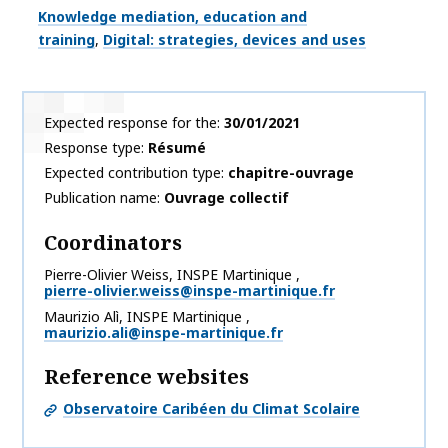
Thématiques
Knowledge mediation, education and
training
Digital: strategies, devices and uses
Expected response for the
30/01/2021
Response type
Résumé
Expected contribution type
chapitre-ouvrage
Publication name
Ouvrage collectif
Coordinators
Pierre-Olivier
Weiss
,
INSPE Martinique
,
pierre-olivier.weiss@inspe-martinique.fr
Maurizio
Alì
,
INSPE Martinique
,
maurizio.ali@inspe-martinique.fr
Reference websites
Observatoire Caribéen du Climat Scolaire