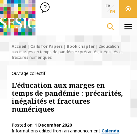
SFSIC Société Française des Sciences de l'Information & de 
Société Française des Sciences de l'In
FR
EN
Men
Accueil
|
Calls for Papers
|
Book chapter
|
L’éducation
aux marges en temps de pandémie : précarités, inégalités et
fractures numériques
Ouvrage collectif
L’éducation aux marges en
temps de pandémie : précarités,
inégalités et fractures
numériques
Posted on
1 December 2020
Informations edited from an announcement
Calenda
.