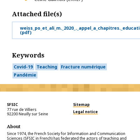
Attached file(s)
weiss_po_et_ali_m._2020_._appel_a_chapitres._educ
(pdf)
Keywords
Covid-19
Teaching
Fracture numérique
Pandémie
SFSIC
Sitemap
77 rue de Villiers
Legal notice
92200
Neuilly sur Seine
About
Since 1974, the French Society for Information and Communication
Sciences (SFSIC in French) has federated the actors of teaching and