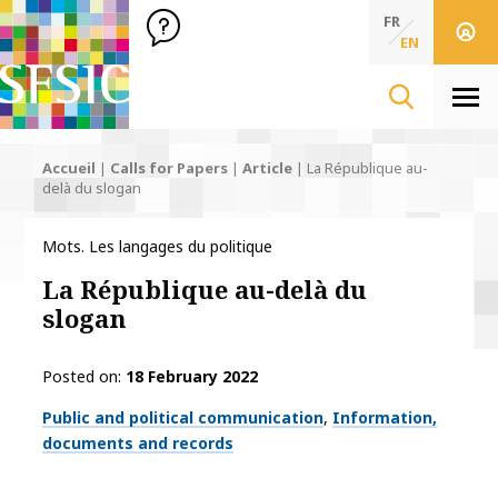
SFSIC Société Française des Sciences de l'Information & de 
Société Française des Sciences de l'In
FR
EN
Men
Accueil
|
Calls for Papers
|
Article
|
La République au-
delà du slogan
Mots. Les langages du politique
La République au-delà du
slogan
Posted on
18 February 2022
Thématiques
Public and political communication
Information,
documents and records