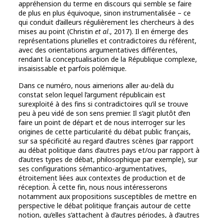
appréhension du terme en discours qui semble se faire
de plus en plus équivoque, sinon instrumentalisée – ce
qui conduit d’ailleurs régulièrement les chercheurs à des
mises au point (Christin
et al
., 2017). Il en émerge des
représentations plurielles et contradictoires du référent,
avec des orientations argumentatives différentes,
rendant la conceptualisation de la République complexe,
insaisissable et parfois polémique.
Dans ce numéro, nous aimerions aller au-delà du
constat selon lequel l’argument républicain est
surexploité à des fins si contradictoires qu’il se trouve
peu à peu vidé de son sens premier. Il s’agit plutôt d’en
faire un point de départ et de nous interroger sur les
origines de cette particularité du débat public français,
sur sa spécificité au regard d’autres scènes (par rapport
au débat politique dans d’autres pays et/ou par rapport à
d’autres types de débat, philosophique par exemple), sur
ses configurations sémantico-argumentatives,
étroitement liées aux contextes de production et de
réception. À cette fin, nous nous intéresserons
notamment aux propositions susceptibles de mettre en
perspective le débat politique français autour de cette
notion, qu’elles s’attachent à d’autres périodes, à d’autres