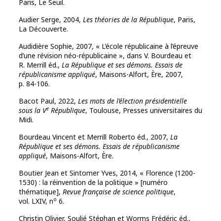
Paris, Le Seuil.
Audier Serge, 2004,
Les théories de la République
, Paris,
La Découverte.
Audidière Sophie, 2007, « L’école républicaine à l’épreuve
d’une révision néo-républicaine », dans V. Bourdeau et
R. Merrill éd.,
La République et ses démons. Essais de
républicanisme appliqué
, Maisons-Alfort, Ère, 2007,
p. 84-106.
Bacot Paul, 2022,
Les mots de l’élection présidentielle
e
sous la V
République
, Toulouse, Presses universitaires du
Midi.
Bourdeau Vincent et Merrill Roberto éd., 2007,
La
République et ses démons. Essais de républicanisme
appliqué
, Maisons-Alfort, Ère.
Boutier Jean et Sintomer Yves, 2014, « Florence (1200-
1530) : la réinvention de la politique » [numéro
thématique],
Revue française de science politique
,
o
vol. LXIV, n
6.
Christin Olivier, Soulié Stéphan et Worms Frédéric éd.,