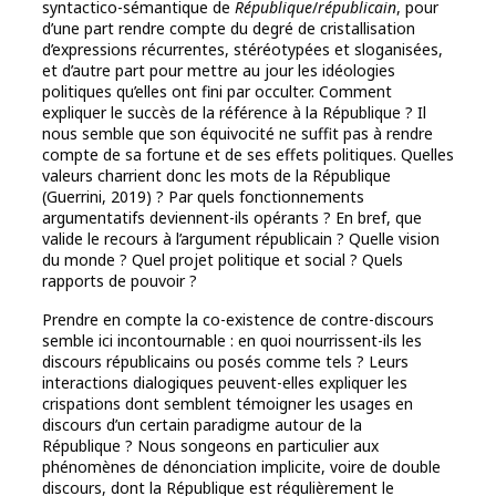
syntactico-sémantique de
République
/
républicain
, pour
d’une part rendre compte du degré de cristallisation
d’expressions récurrentes, stéréotypées et sloganisées,
et d’autre part pour mettre au jour les idéologies
politiques qu’elles ont fini par occulter. Comment
expliquer le succès de la référence à la République ? Il
nous semble que son équivocité ne suffit pas à rendre
compte de sa fortune et de ses effets politiques. Quelles
valeurs charrient donc les mots de la République
(Guerrini, 2019) ? Par quels fonctionnements
argumentatifs deviennent-ils opérants ? En bref, que
valide le recours à l’argument républicain ? Quelle vision
du monde ? Quel projet politique et social ? Quels
rapports de pouvoir ?
Prendre en compte la co-existence de contre-discours
semble ici incontournable : en quoi nourrissent-ils les
discours républicains ou posés comme tels ? Leurs
interactions dialogiques peuvent-elles expliquer les
crispations dont semblent témoigner les usages en
discours d’un certain paradigme autour de la
République ? Nous songeons en particulier aux
phénomènes de dénonciation implicite, voire de double
discours, dont la République est régulièrement le