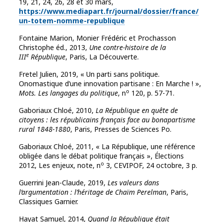
19, 21, 24, 26, 28 et 30 mars,
https://www.mediapart.fr/​journal/​dossier/​france/​
un-totem-nomme-republique
Fontaine Marion, Monier Frédéric et Prochasson
Christophe éd., 2013,
Une contre-histoire de la
e
III
République
, Paris, La Découverte.
Fretel Julien, 2019, « Un parti sans politique.
Onomastique d’une innovation partisane : En Marche ! »,
o
Mots. Les langages du politique
, n
120, p. 57-71.
Gaboriaux Chloé, 2010,
La République en quête de
citoyens : les républicains français face au bonapartisme
rural 1848-1880
, Paris, Presses de Sciences Po.
Gaboriaux Chloé, 2011, « La République, une référence
obligée dans le débat politique français », Élections
o
2012, Les enjeux, note, n
3, CEVIPOF, 24 octobre, 3 p.
Guerrini Jean-Claude, 2019,
Les valeurs dans
l’argumentation : l’héritage de Chaïm Perelman
, Paris,
Classiques Garnier.
Hayat Samuel, 2014,
Quand la République était