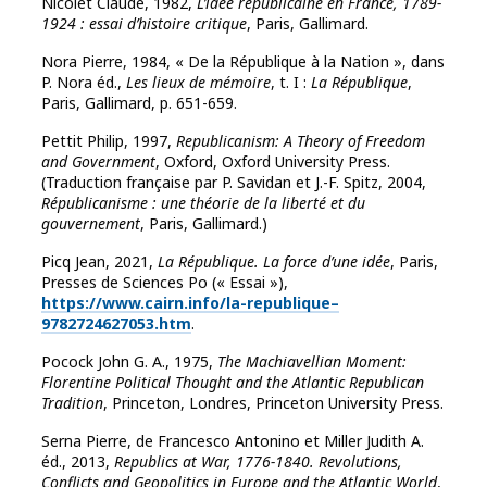
Nicolet Claude, 1982,
L’idée républicaine en France, 1789-
1924 : essai d’histoire critique
, Paris, Gallimard.
Nora Pierre, 1984, « De la République à la Nation », dans
P. Nora éd.,
Les lieux de mémoire
, t. I :
La République
,
Paris, Gallimard, p. 651-659.
Pettit
Philip, 1997,
Republicanism: A Theory of Freedom
and Government
, Oxford, Oxford University Press.
(Traduction française par P. Savidan et J.-F. Spitz, 2004,
Républicanisme : une théorie de la liberté et du
gouvernement
, Paris, Gallimard.)
Picq Jean, 2021,
La République. La force d’une idée
, Paris,
Presses de Sciences Po (« Essai »),
https://www.cairn.info/​la-republique–
9782724627053.htm
.
Pocock
John G. A., 1975,
The Machiavellian Moment:
Florentine Political Thought and the Atlantic Republican
Tradition
, Princeton, Londres, Princeton University Press.
Serna Pierre, de Francesco Antonino et Miller Judith A.
éd., 2013,
Republics at War, 1776-1840.
Revolutions,
Conflicts and Geopolitics in Europe and the Atlantic World
,