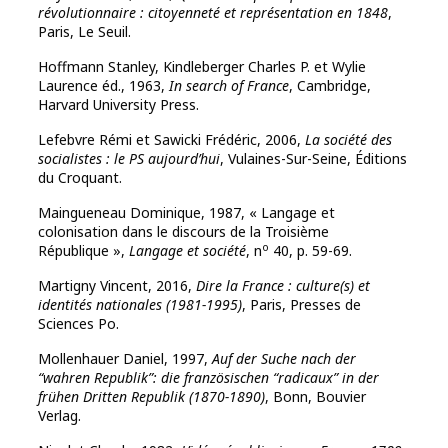
révolutionnaire : citoyenneté et représentation en 1848
,
Paris, Le Seuil.
Hoffmann
Stanley,
Kindleberger
Charles P. et
Wylie
Laurence éd., 1963,
In search of France
, Cambridge,
Harvard University Press.
Lefebvre Rémi et Sawicki Frédéric, 2006,
La société des
socialistes : le PS aujourd’hui
, Vulaines-Sur-Seine, Éditions
du Croquant.
Maingueneau Dominique, 1987, « Langage et
colonisation dans le discours de la Troisième
o
République »,
Langage et société
, n
40, p. 59-69.
Martigny Vincent, 2016,
Dire la France : culture(s) et
identités nationales (1981-1995)
, Paris, Presses de
Sciences Po.
Mollenhauer Daniel, 1997,
Auf der Suche nach der
“wahren Republik”: die französischen “radicaux” in der
frühen Dritten Republik (1870-1890)
, Bonn, Bouvier
Verlag.