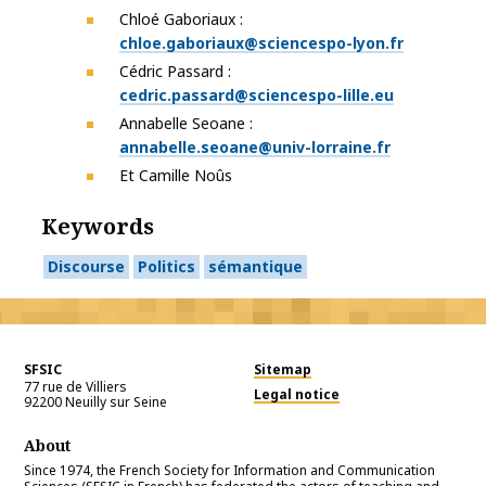
Chloé Gaboriaux :
chloe.gaboriaux@sciencespo-lyon.fr
Cédric Passard :
cedric.passard@sciencespo-lille.eu
Annabelle Seoane :
annabelle.seoane@univ-lorraine.fr
Et Camille Noûs
Keywords
Discourse
Politics
sémantique
SFSIC
Sitemap
77 rue de Villiers
Legal notice
92200
Neuilly sur Seine
About
Since 1974, the French Society for Information and Communication