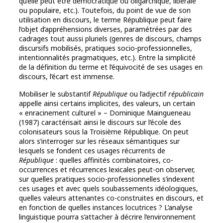
qu’elle peut être démocratique ou oligarchique, libérale
ou populaire, etc.). Toutefois, du point de vue de son
utilisation en discours, le terme République peut faire
l’objet d’appréhensions diverses, paramétrées par des
cadrages tout aussi pluriels (genres de discours, champs
discursifs mobilisés, pratiques socio-professionnelles,
intentionnalités pragmatiques, etc.). Entre la simplicité
de la définition du terme et l’équivocité de ses usages en
discours, l’écart est immense.
Mobiliser le substantif
République
ou l’adjectif
républicain
appelle ainsi certains implicites, des valeurs, un certain
« enracinement culturel » – Dominique Maingueneau
(1987) caractérisait ainsi le discours sur l’école des
colonisateurs sous la Troisième République. On peut
alors s’interroger sur les réseaux sémantiques sur
lesquels se fondent ces usages récurrents de
République
: quelles affinités combinatoires, co-
occurrences et récurrences lexicales peut-on observer,
sur quelles pratiques socio-professionnelles s’indexent
ces usages et avec quels soubassements idéologiques,
quelles valeurs attenantes co-construites en discours, et
en fonction de quelles instances locutrices ? L’analyse
linguistique pourra s’attacher à décrire l’environnement