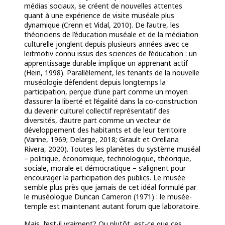
médias sociaux, se créent de nouvelles attentes
quant à une expérience de visite muséale plus
dynamique (Crenn et Vidal, 2010). De l’autre, les
théoriciens de l’éducation muséale et de la médiation
culturelle jonglent depuis plusieurs années avec ce
leitmotiv connu issus des sciences de l’éducation : un
apprentissage durable implique un apprenant actif
(Hein, 1998). Parallèlement, les tenants de la nouvelle
muséologie défendent depuis longtemps la
participation, perçue d’une part comme un moyen
d’assurer la liberté et l’égalité dans la co-construction
du devenir culturel collectif représentatif des
diversités, d’autre part comme un vecteur de
développement des habitants et de leur territoire
(Varine, 1969; Delarge, 2018; Girault et Orellana
Rivera, 2020). Toutes les planètes du système muséal
– politique, économique, technologique, théorique,
sociale, morale et démocratique – s’alignent pour
encourager la participation des publics. Le musée
semble plus près que jamais de cet idéal formulé par
le muséologue Duncan Cameron (1971) : le musée-
temple est maintenant autant forum que laboratoire.
Mais, l’est-il vraiment? Ou plutôt, est-ce que ces