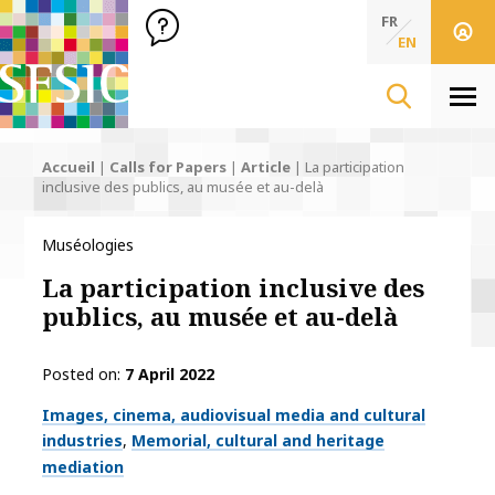
SFSIC Société Française des Sciences de l'Information & de 
Société Française des Sciences de l'In
FR
EN
Men
Accueil
|
Calls for Papers
|
Article
|
La participation
inclusive des publics, au musée et au-delà
Muséologies
La participation inclusive des
publics, au musée et au-delà
Posted on
7 April 2022
Thématiques
Images, cinema, audiovisual media and cultural
industries
Memorial, cultural and heritage
mediation