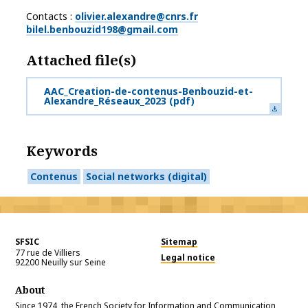
Contacts :
olivier.alexandre@cnrs.fr
bilel.benbouzid198@gmail.com
Attached file(s)
AAC_Creation-de-contenus-Benbouzid-et-
Alexandre_Réseaux_2023
(pdf)
Keywords
Contenus
Social networks (digital)
SFSIC
Sitemap
77 rue de Villiers
Legal notice
92200
Neuilly sur Seine
About
Since 1974, the French Society for Information and Communication