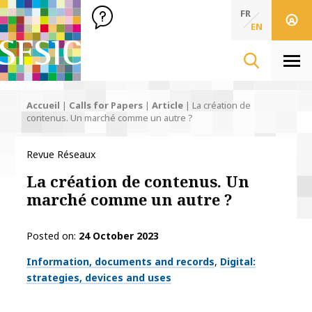
SFSIC Société Française des Sciences de l'Information & de 
Société Française des Sciences de l'In
FR
EN
Men
Accueil
|
Calls for Papers
|
Article
|
La création de
contenus. Un marché comme un autre ?
Revue Réseaux
La création de contenus. Un
marché comme un autre ?
Posted on
24 October 2023
Thématiques
Information, documents and records
Digital:
strategies, devices and uses