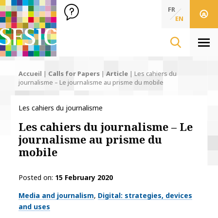
SFSIC Société Française des Sciences de l'Information & de 
Société Française des Sciences de l'In
FR
EN
Men
Accueil
|
Calls for Papers
|
Article
|
Les cahiers du
journalisme – Le journalisme au prisme du mobile
Les cahiers du journalisme
Les cahiers du journalisme – Le
journalisme au prisme du
mobile
Posted on
15 February 2020
Thématiques
Media and journalism
Digital: strategies, devices
and uses