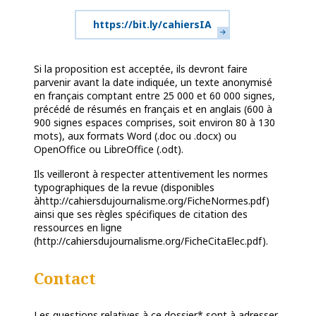
https://bit.ly/cahiersIA
Si la proposition est acceptée, ils devront faire
parvenir avant la date indiquée, un texte anonymisé
en français comptant entre 25 000 et 60 000 signes,
précédé de résumés en français et en anglais (600 à
900 signes espaces comprises, soit environ 80 à 130
mots), aux formats Word (.doc ou .docx) ou
OpenOffice ou LibreOffice (.odt).
Ils veilleront à respecter attentivement les normes
typographiques de la revue (disponibles
àhttp://cahiersdujournalisme.org/FicheNormes.pdf)
ainsi que ses règles spécifiques de citation des
ressources en ligne
(http://cahiersdujournalisme.org/FicheCitaElec.pdf).
Contact
Les questions relatives à ce dossier* sont à adresser