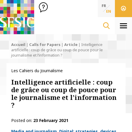
SFSIC Société Française des Sciences de l'Information & de 
Société Française des Sciences de l'In
FR
EN
Men
Accueil
|
Calls for Papers
|
Article
|
Intelligence
artificielle : coup de grâce ou coup de pouce pour le
journalisme et l’information ?
Les Cahiers du Journalisme
Intelligence artificielle : coup
de grâce ou coup de pouce pour
le journalisme et l’information
?
Posted on
23 February 2021
Thématiques
Media and journalism
Digital: strategies, devices