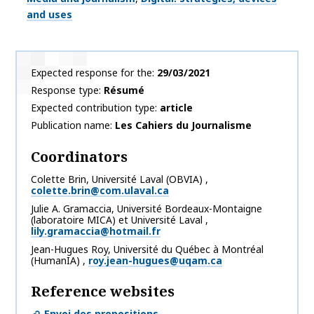
and uses
Expected response for the
29/03/2021
Response type
Résumé
Expected contribution type
article
Publication name
Les Cahiers du Journalisme
Coordinators
Colette
Brin
,
Université Laval (OBVIA)
,
colette.brin@com.ulaval.ca
Julie
A. Gramaccia
,
Université Bordeaux-Montaigne
(laboratoire MICA) et Université Laval
,
lily.gramaccia@hotmail.fr
Jean-Hugues
Roy
,
Université du Québec à Montréal
(HumanIA)
,
roy.jean-hugues@uqam.ca
Reference websites
Envoi des propositions