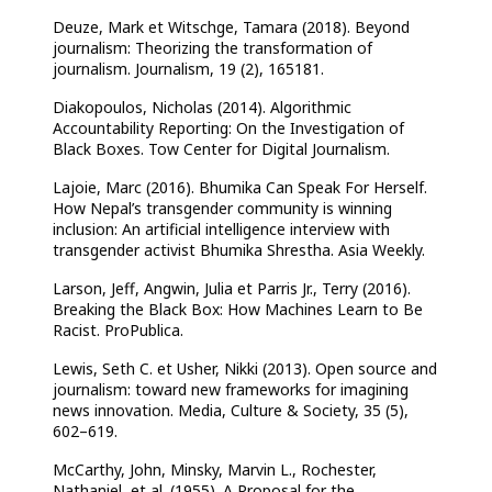
Deuze, Mark et Witschge, Tamara (2018). Beyond
journalism: Theorizing the transformation of
journalism. Journalism, 19 (2), 165181.
Diakopoulos, Nicholas (2014). Algorithmic
Accountability Reporting: On the Investigation of
Black Boxes. Tow Center for Digital Journalism.
Lajoie, Marc (2016). Bhumika Can Speak For Herself.
How Nepal’s transgender community is winning
inclusion: An artificial intelligence interview with
transgender activist Bhumika Shrestha. Asia Weekly.
Larson, Jeff, Angwin, Julia et Parris Jr., Terry (2016).
Breaking the Black Box: How Machines Learn to Be
Racist. ProPublica.
Lewis, Seth C. et Usher, Nikki (2013). Open source and
journalism: toward new frameworks for imagining
news innovation. Media, Culture & Society, 35 (5),
602–619.
McCarthy, John, Minsky, Marvin L., Rochester,
Nathaniel, et al. (1955). A Proposal for the