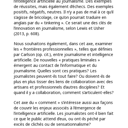
l’intelligence artificielle au journalisme. Des exemples
de réussites, mais également d’échecs. Des exemples
positifs, négatifs, neutres. Il n’y a pas de mal à ce qu’il
s’agisse de bricolage, ce qu’on pourrait traduire en
anglais par du « tinkering ». Ce serait une des clés de
l’innovation en journalisme, selon Lewis et Usher
(2013, p. 608).
Nous souhaitons également, dans cet axe, examiner
les « frontières professionnelles », telles que définies
par Carlson (op. cit.), entre journalisme et intelligence
artificielle. De nouvelles « pratiques liminales »
émergent au contact de l’informatique et du
journalisme. Quelles sont ces pratiques? Les
journalistes peuvent-ils tout faire? Ou doivent-ils de
plus en plus tisser des liens de collaboration avec des
artisans et professionnels d’autres disciplines? Et
quand il y a collaboration, comment s’articulent-elles?
Cet axe du « comment » s’intéresse aussi aux façons
de couvrir les enjeux associés à l’émergence de
l’intelligence artificielle. Les journalistes ont-il bien fait
ce que le public attend d’eux, ou ont-ils péché par
excès de clichés ou de sensationnalisme?